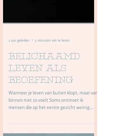
1 uur geleden
5 minuten om te lezen
Belichaamd
leven als
beoefening
Wanneer je leven van buiten klopt, maar van
binnen niet zo voelt Soms ontmoet ik
mensen die op het eerste gezicht weinig
reden hebben om hulp te zoeken. Ze hebben