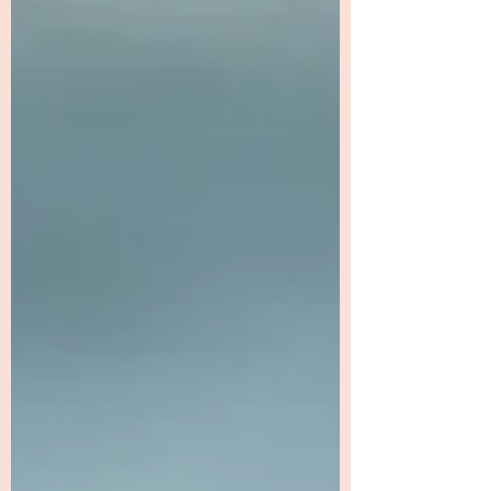
een mooi leven opgebouwd. Een fijne relatie,
werk waar ze goed in zijn, een gezin,
vrienden. Ze zijn intelligent, zelfstandig en
gewend om verantwoordelijkheid te nemen.
Ze functioneren. Vaak zelfs heel goed. En
toch is er iets.