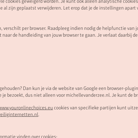
ele cookies geweigerd worden. Je kunt ook alleen analytische cookie
e al zijn geplaatst verwijderen. Let erop dat je de instellingen apar
 verschilt per browser. Raadpleeg indien nodig de helpfunctie van jo
naar de handleiding van jouw browser te gaan. Je verlaat daarbij de
bijgehouden? Dan kun je via de website van Google een browser-plugi
ie je bezoekt, dus niet alleen voor michellevanderzee.nl. Je kunt de 
www.youronlinechoices.eu
cookies van specifieke partijen kunt uitz
veiliginternetten.nl
.
ormatie vinden over cookies: