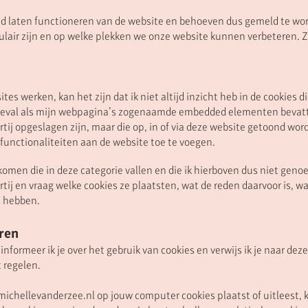
oed laten functioneren van de website en behoeven dus gemeld te wo
air zijn en op welke plekken we onze website kunnen verbeteren. Zo
s werken, kan het zijn dat ik niet altijd inzicht heb in de cookies d
geval als mijn webpagina’s zogenaamde embedded elementen bevatte
partij opgeslagen zijn, maar die op, in of via deze website getoond w
e functionaliteiten aan de website toe te voegen.
omen die in deze categorie vallen en die ik hierboven dus niet gen
tij en vraag welke cookies ze plaatsten, wat de reden daarvoor is, wa
d hebben.
ren
nformeer ik je over het gebruik van cookies en verwijs ik je naar dez
t regelen.
dat michellevanderzee.nl op jouw computer cookies plaatst of uitleest