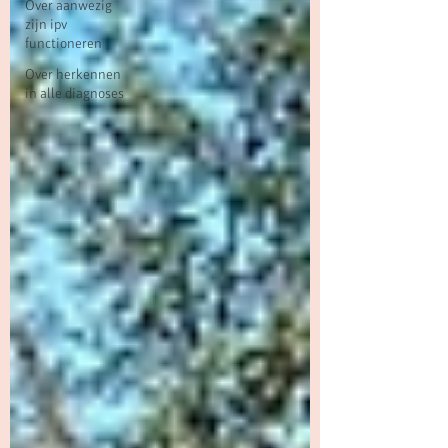
Over aanwezig
zijn ipv
functioneren
Over herkennen
in alle diagnoses