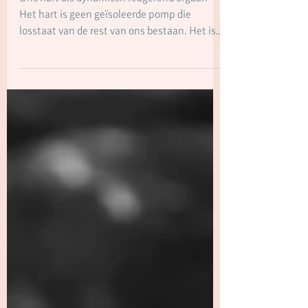
eigenlijk?
Ons hart als dynamisch reagerend orgaan
Het hart is geen geïsoleerde pomp die
losstaat van de rest van ons bestaan. Het is
onderdeel van een voortdurend bewegend
systeem waarin hartslag, bloeddruk,
ademhaling, hormonen en het zenuwstelsel
elkaar voortdurend beïnvloeden. Ons lichaam
is geen verzameling losse onderdelen. Het is
een levend geheel dat zich voortdurend
afstemt op wat er gebeurt — binnenin ons en
om ons heen. Deze afstemming wordt
grotendeels geregeld door het auto