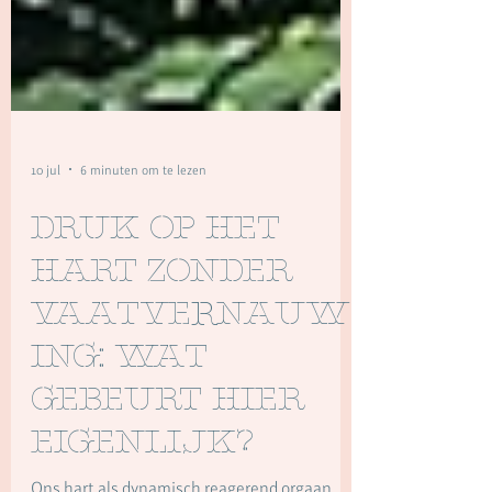
10 jul
6 minuten om te lezen
Druk op het
hart zonder
vaatvernauw
ing: Wat
gebeurt hier