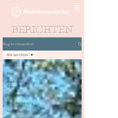
BERICHTEN
Blog en nieuwsbrief
Alle berichten
Alle berichten
Blog
Workshop/
Training
Nieuwsbrief
Blog: Aanpassing
Reddersgedrag