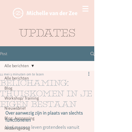
Updates
Post
Alle berichten
11 mei
3 minuten om te lezen
Alle berichten
Belichaming:
Blog
thuiskomen in je
Workshop/ Training
eigen bestaan
Nieuwsbrief
Over aanwezig zijn in plaats van slechts 
Blog: Aanpassing
functioneren
Veel mensen leven grotendeels vanuit 
Reddersgedrag