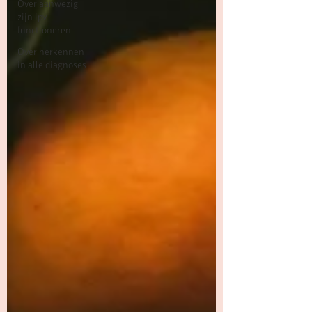
Over aanwezig
zijn ipv
functioneren
Over herkennen
in alle diagnoses