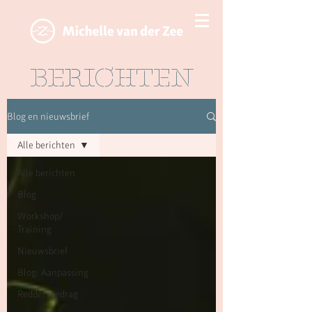
BERICHTEN
Blog en nieuwsbrief
Alle berichten
Alle berichten
Blog
Workshop/
Training
Nieuwsbrief
Blog: Aanpassing
Reddersgedrag