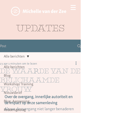
Updates
Post
Alle berichten
23 apr
3 minuten om te lezen
Alle berichten
De waarde van de
Blog
Belichaamde
Workshop/ Training
vrouw
Nieuwsbrief
Over de overgang, innerlijke autoriteit en 
Blog: Aanpassing
de impact op onze samenleving
Als we de overgang niet langer benaderen 
Reddersgedrag