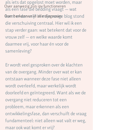
als iets dat opgelost moet worden, maar 
Over aanwezig zijn ipv functioneren
als een fase die bedding vraagt — wat 
komt er dan vrij? In mijn vorige blog stond 
Over herkennen in alle diagnoses
die verschuiving centraal. Hier wil ik een 
stap verder gaan: wat betekent dat voor de 
vrouw zelf — en welke waarde komt 
daarmee vrij, voor haar én voor de 
samenleving?
Er wordt veel gesproken over de klachten 
van de overgang. Minder over wat er kan 
ontstaan wanneer deze fase niet alleen 
wordt overleefd, maar werkelijk wordt 
doorleefd en geïntegreerd. Want als we de 
overgang niet reduceren tot een 
probleem, maar erkennen als een 
ontwikkelingsfase, dan verschuift de vraag 
fundamenteel: niet alleen wat valt er weg, 
maar ook wat komt er vrij?