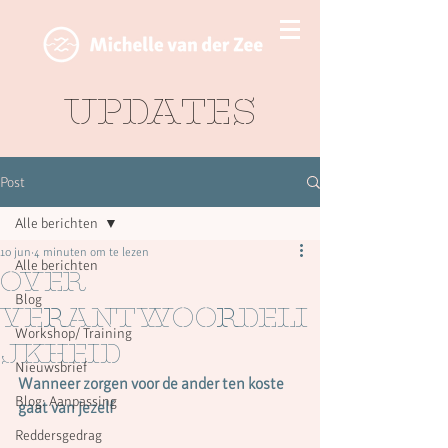
Updates
Post
Alle berichten
10 jun
4 minuten om te lezen
Alle berichten
Over
Blog
Verantwoordeli
Workshop/ Training
jkheid
Nieuwsbrief
Wanneer zorgen voor de ander ten koste 
Blog: Aanpassing
gaat van jezelf
Reddersgedrag