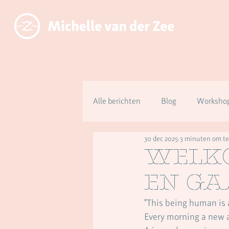
Alle berichten
Blog
Workshop
30 dec 2025
3 minuten om te
Over aanwezig zijn ipv functioner
Welko
en ga
"This being human is 
Every morning a new a