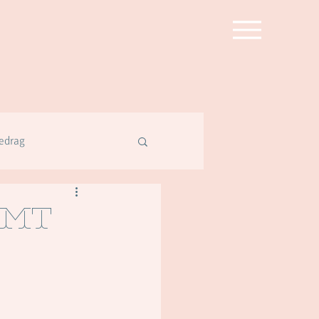
edrag
omt