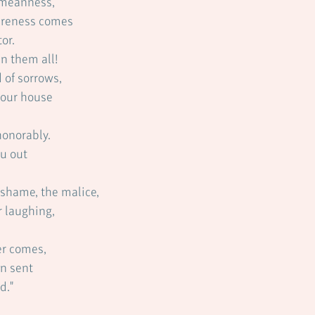
a meanness,
reness comes 
or.
n them all!
d of sorrows,
our house 
honorably.
u out
 shame, the malice,
 laughing,
er comes,
n sent
d."