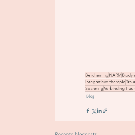
Belichaming
NARM
Biodyn
Integratieve therapie
Tra
Spanning
Verbinding
Trau
Blog
Recente blogposts