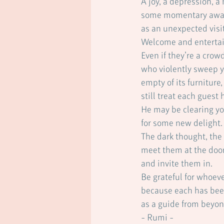
A joy, a depression, 
some momentary awa
as an unexpected visit
Welcome and entertai
Even if they’re a crow
who violently sweep y
empty of its furniture,
still treat each guest 
He may be clearing yo
for some new delight.
The dark thought, the
meet them at the door
and invite them in.
Be
 grateful for whoev
because each has bee
as a guide from beyon
- Rumi -