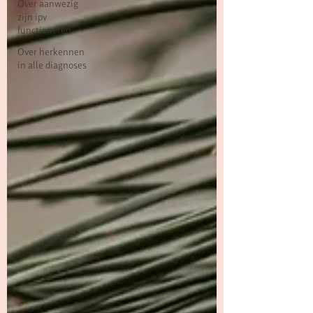
Over aanwezig
zijn ipv
functioneren
Over herkennen
in alle diagnoses