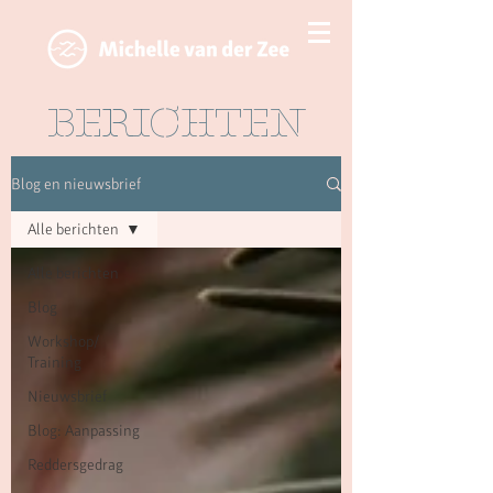
BERICHTEN
Blog en nieuwsbrief
Alle berichten
Alle berichten
Blog
Workshop/
Training
Nieuwsbrief
Blog: Aanpassing
Reddersgedrag