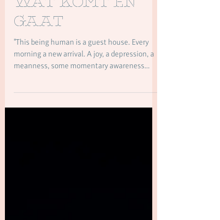
Welkom alles
wat komt en
gaat
"This being human is a guest house. Every
morning a new arrival. A joy, a depression, a
meanness, some momentary awareness
comes as an unexpected visitor. Welcome
and entertain them all! Even if they’re a
crowd of sorrows, who violently sweep your
house empty of its furniture, still treat each
guest honorably. He may be clearing you out
for some new delight. The dark thought, the
shame, the malice, meet them at the door
laughing, and invite them in. Be grateful for
whoever