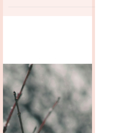
Rouwen om wat nooit heeft bestaan In
lichaamsgericht trauma­werk kom je soms
lagen tegen waarvan je niet wist dat ze
bestonden. Niet de pijn van wat er wél
gebeurd is — die kennen veel mensen. Maar
de pijn van wat er nooit heeft kunnen
gebeuren. Het verlangen dat geen bedding
vond. De nabijheid die er niet was. De
veiligheid die je nooit hebt kunnen voelen.
De steun die je nodig had, maar die niemand
kon geven.