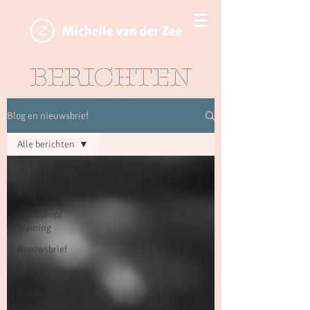
BERICHTEN
Blog en nieuwsbrief
Alle berichten
Alle berichten
Blog
Workshop/
Training
Nieuwsbrief
Blog: Aanpassing
Reddersgedrag