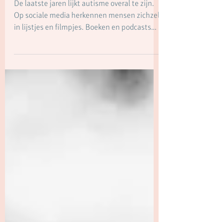
Trauma
De laatste jaren lijkt autisme overal te zijn.
Op sociale media herkennen mensen zichzelf
in lijstjes en filmpjes. Boeken en podcasts
bieden nieuwe perspectieven. Professionals
spreken steeds vaker over neurodiversiteit.
Tegelijkertijd groeit ook de verwarring. Is
autisme een stoornis? Een andere manier van
zijn? Het gevolg van trauma? Een reactie op
een veeleisende samenleving? Of misschien
van alles een beetje?