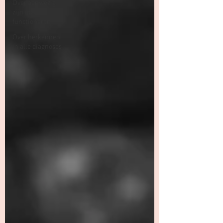
Over aanwezig
zijn ipv
functioneren
Over herkennen
in alle diagnoses