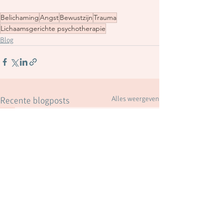
Belichaming
Angst
Bewustzijn
Trauma
Lichaamsgerichte psychotherapie
Blog
Alles weergeven
Recente blogposts