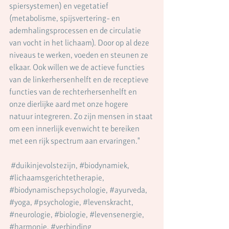
spiersystemen) en vegetatief 
(metabolisme, spijsvertering- en 
ademhalingsprocessen en de circulatie 
van vocht in het lichaam). Door op al deze 
niveaus te werken, voeden en steunen ze 
elkaar. Ook willen we de actieve functies 
van de linkerhersenhelft en de receptieve 
functies van de rechterhersenhelft en 
onze dierlijke aard met onze hogere 
natuur integreren. Zo zijn mensen in staat 
om een innerlijk evenwicht te bereiken 
met een rijk spectrum aan ervaringen."
#duikinjevolstezijn
, 
#biodynamiek
, 
#lichaamsgerichtetherapie
, 
#biodynamischepsychologie
, 
#ayurveda
, 
#yoga
, 
#psychologie
, 
#levenskracht
, 
#neurologie
, 
#biologie
, 
#levensenergie
, 
#harmonie
, 
#verbinding