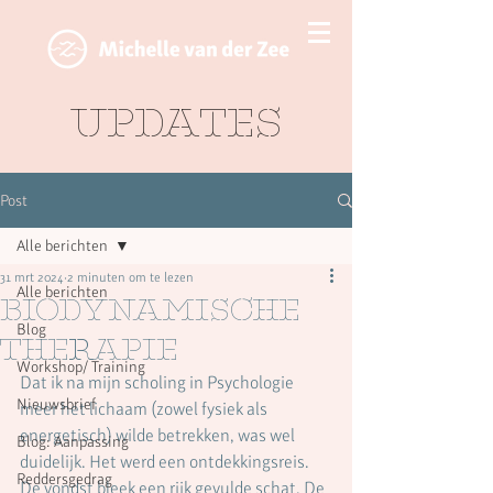
Updates
Post
Alle berichten
31 mrt 2024
2 minuten om te lezen
Alle berichten
Biodynamische
Blog
therapie
Workshop/ Training
Dat ik na mijn scholing in Psychologie 
Nieuwsbrief
meer het lichaam (zowel fysiek als 
energetisch) wilde betrekken, was wel 
Blog: Aanpassing
duidelijk. Het werd een ontdekkingsreis. 
Reddersgedrag
De vondst bleek een rijk gevulde schat. De 