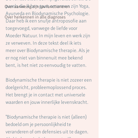
parels die ik ben gaan omarmen zijn Yoga, 
Over aanwezig zijn ipv functioneren
Ayurveda en Biodynamische Psychologie. 
Over herkennen in alle diagnoses
Daar heb ik een snufje antroposofie aan 
toegevoegd, vanwege de liefde voor 
Moeder Natuur. In mijn leven en werk zijn 
ze verweven. In deze tekst deel ik iets 
meer over Biodynamische therapie. Als je 
er nog niet van binnenuit mee bekend 
bent, is het niet zo eenvoudig te vatten. 
Biodynamische therapie is niet zozeer een 
doelgericht, probleemoplossend proces. 
Het brengt je in contact met universele 
waarden en jouw innerlijke levenskracht. 
"Biodynamische therapie is niet (alleen) 
bedoeld om je persoonlijkheid te 
veranderen of om defensies uit te dagen. 