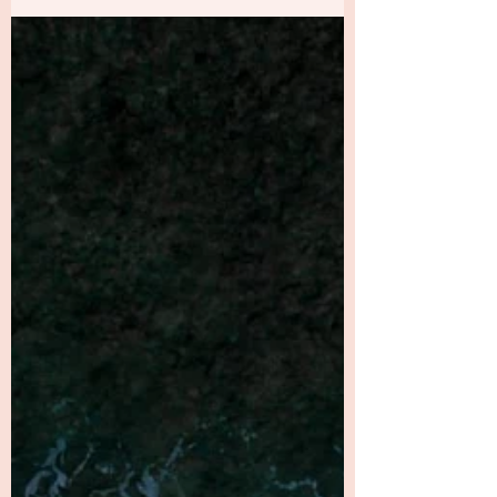
Levendigheid is niet iets wat we moeten
bereiken. Ze is er al — van nature, als een
stroom die door ieder mens beweegt. In de
kern van ons wezen is er een spontane
beweging richting verbinding, groei en
heelheid. Het leven zelf wil leven. Maar in de
loop van de tijd raken we vaak iets van dat
vrije stromen kwijt. We maken dingen mee
die te veel zijn om te voelen, of waarvoor we
nog geen woorden hebben. We leren onszelf
beschermen, soms heel verfijnd.