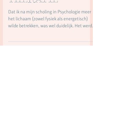
31 mrt 2024
2 minuten om te lezen
Biodynamische
therapie
Dat ik na mijn scholing in Psychologie meer
het lichaam (zowel fysiek als energetisch)
wilde betrekken, was wel duidelijk. Het werd
een...