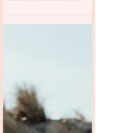
Overgave — de kunst van toelaten zonder te
verdwijnen Er zijn van die woorden die we
allemaal kennen, maar zelden echt
doorvoelen. Overgave is er zo één. In veel
spirituele en therapeutische contexten
wordt het gezien als iets verhevens: loslaten,
vertrouwen, meegaan met de stroom van het
leven. Maar in de praktijk is overgave zelden
zo eenvoudig. Want wat betekent het
eigenlijk — om je over te geven? En aan wát of
wie geef je je over?