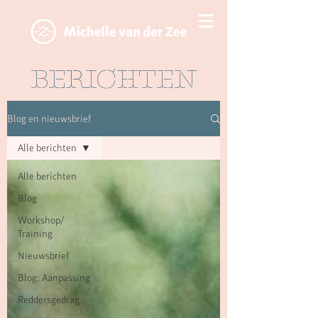
BERICHTEN
Blog en nieuwsbrief
Alle berichten
Alle berichten
Blog
Workshop/
Training
Nieuwsbrief
Blog: Aanpassing
Reddersgedrag