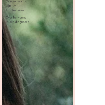
Over aanwezig
zijn ipv
functioneren
Over herkennen
in alle diagnoses