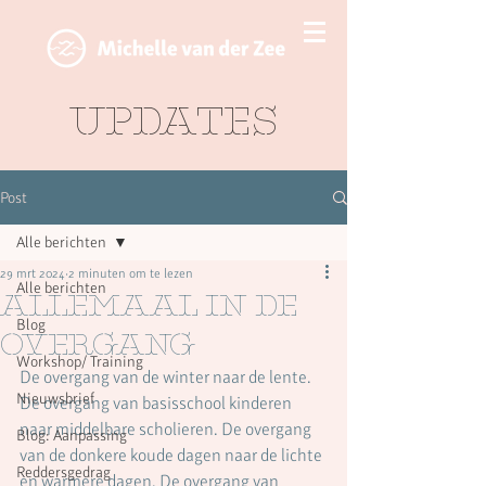
Updates
Post
Alle berichten
29 mrt 2024
2 minuten om te lezen
Alle berichten
Allemaal in De
Blog
overgang
Workshop/ Training
De overgang van de winter naar de lente. 
Nieuwsbrief
De overgang van basisschool kinderen 
naar middelbare scholieren. De overgang 
Blog: Aanpassing
van de donkere koude dagen naar de lichte 
Reddersgedrag
en warmere dagen. De overgang van 