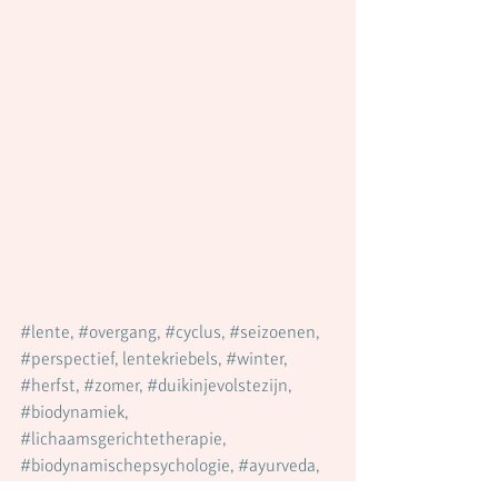
#lente
, 
#overgang
, 
#cyclus
, 
#seizoenen
, 
#perspectief
, lentekriebels, 
#winter
, 
#herfst
, 
#zomer
, 
#duikinjevolstezijn
, 
#biodynamiek
, 
#lichaamsgerichtetherapie
, 
#biodynamischepsychologie
, 
#ayurveda
, 
#yoga
, 
#psychologie
, 
#levenskracht
, 