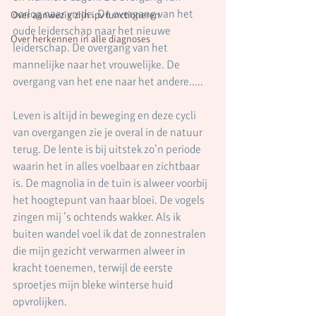
oorlog naar vrede. De overgang van het 
Over aanwezig zijn ipv functioneren
oude leiderschap naar het nieuwe 
Over herkennen in alle diagnoses
leiderschap. De overgang van het 
mannelijke naar het vrouwelijke. De 
overgang van het ene naar het andere.....
Leven is altijd in beweging en deze cycli 
van overgangen zie je overal in de natuur 
terug. De lente is bij uitstek zo’n periode 
waarin het in alles voelbaar en zichtbaar 
is. De magnolia in de tuin is alweer voorbij 
het hoogtepunt van haar bloei. De vogels 
zingen mij ’s ochtends wakker. Als ik 
buiten wandel voel ik dat de zonnestralen 
die mijn gezicht verwarmen alweer in 
kracht toenemen, terwijl de eerste 
sproetjes mijn bleke winterse huid 
opvrolijken.