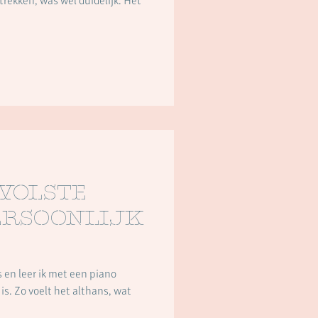
etrekken, was wel duidelijk. Het
 volste
ersoonlijk
 en leer ik met een piano
is. Zo voelt het althans, wat