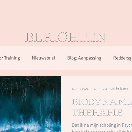
BERICHTEN
/ Training
Nieuwsbrief
Blog: Aanpassing
Reddersg
en
Over herkennen in alle diagnoses
31 mrt 2024
2 minuten om te lezen
Biodynami
therapie
Dat ik na mijn scholing in Psy