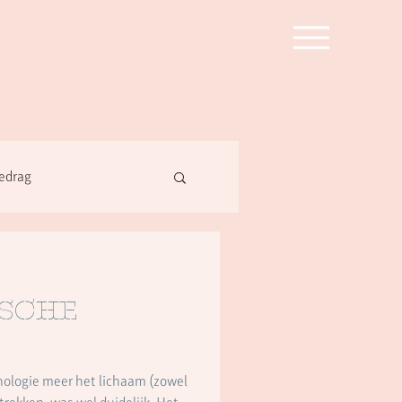
edrag
sche
chologie meer het lichaam (zowel