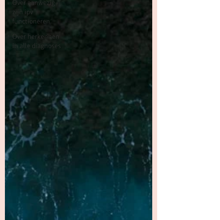
Over aanwezig
zijn ipv
functioneren
Over herkennen
in alle diagnoses