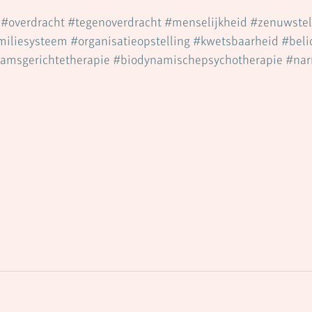
#overdracht
#tegenoverdracht
#menselijkheid
#zenuwstel
miliesysteem
#organisatieopstelling
#kwetsbaarheid
#bel
aamsgerichtetherapie
#biodynamischepsychotherapie
#na