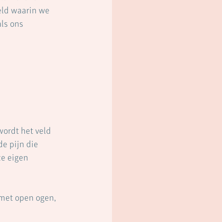
eld waarin we 
ls ons 
ordt het veld 
e pijn die 
e eigen 
met open ogen, 