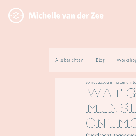
Alle berichten
Blog
Workshop
10 nov 2025
2 minuten om te
Over aanwezig zijn ipv functioner
Wat g
mens
ontmo
Overdracht, tegenover