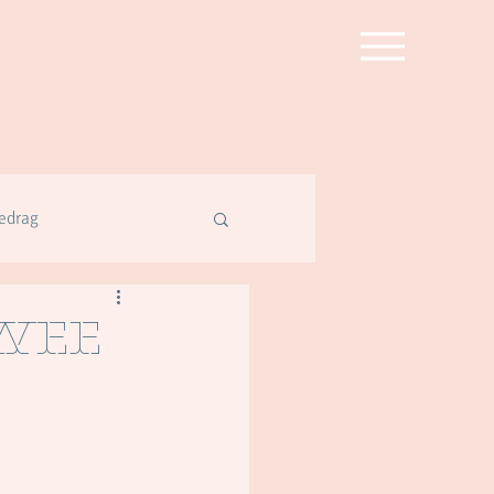
edrag
twee