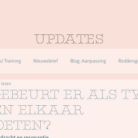
Updates
/ Training
Nieuwsbrief
Blog: Aanpassing
Reddersg
 lezen
en
Over herkennen in alle diagnoses
ebeurt er als 
en elkaar
eten?
dracht en resonantie