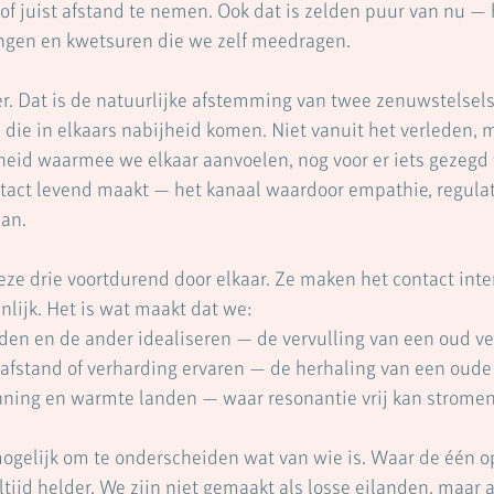
 of juist afstand te nemen. Ook dat is zelden puur van nu — 
ingen en kwetsuren die we zelf meedragen.
r. Dat is de natuurlijke afstemming van twee zenuwstelsels, 
die in elkaars nabijheid komen. Niet vanuit het verleden, m
gheid waarmee we elkaar aanvoelen, nog voor er iets gezegd 
tact levend maakt — het kanaal waardoor empathie, regulat
an.
eze drie voortdurend door elkaar. Ze maken het contact inte
nlijk. Het is wat maakt dat we:
 worden en de ander idealiseren — de vervulling van een oud v
zing, afstand of verharding ervaren — de herhaling van een oud
rkenning en warmte landen — waar resonantie vrij kan stromen
ogelijk om te onderscheiden wat van wie is. Waar de één o
altijd helder. We zijn niet gemaakt als losse eilanden, maar 