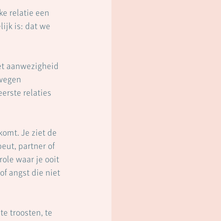
e relatie een 
ijk is: dat we 
et aanwezigheid 
ewegen 
erste relaties 
omt. Je ziet de 
eut, partner of 
role waar je ooit 
f angst die niet 
e troosten, te 