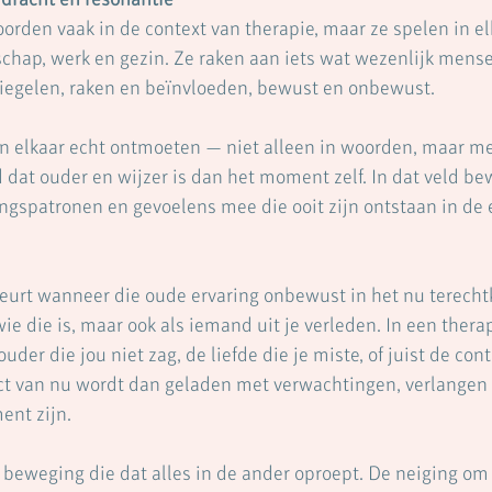
rden vaak in de context van therapie, maar ze spelen in elk
dschap, werk en gezin. Ze raken aan iets wat wezenlijk mensel
piegelen, raken en beïnvloeden, bewust en onbewust.
elkaar echt ontmoeten — niet alleen in woorden, maar m
d dat ouder en wijzer is dan het moment zelf. In dat veld b
ngspatronen en gevoelens mee die ooit zijn ontstaan in de e
eurt wanneer die oude ervaring onbewust in het nu terechtk
wie die is, maar ook als iemand uit je verleden. In een therap
uder die jou niet zag, de liefde die je miste, of juist de cont
ct van nu wordt dan geladen met verwachtingen, verlangen o
ent zijn.
beweging die dat alles in de ander oproept. De neiging om t