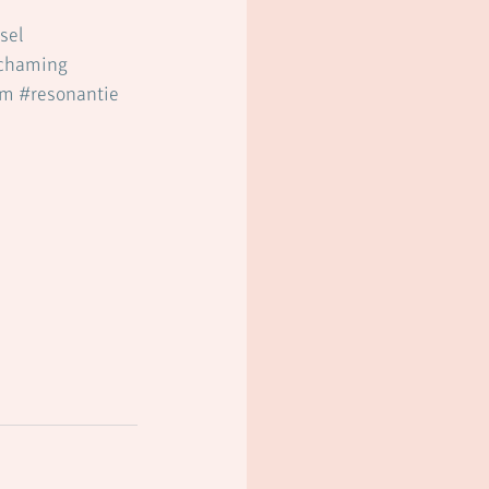
sel
ichaming
rm
#resonantie