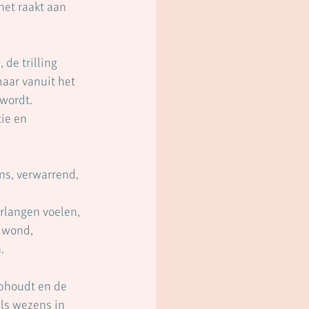
het raakt aan 
de trilling 
aar vanuit het 
wordt. 
ie en 
ns, verwarrend, 
erlangen voelen,
e wond,
.
phoudt en de 
als wezens in 