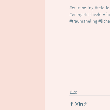
#ontmoeting
#relatie
#energetischveld
#fa
#traumaheling
#lich
Blog