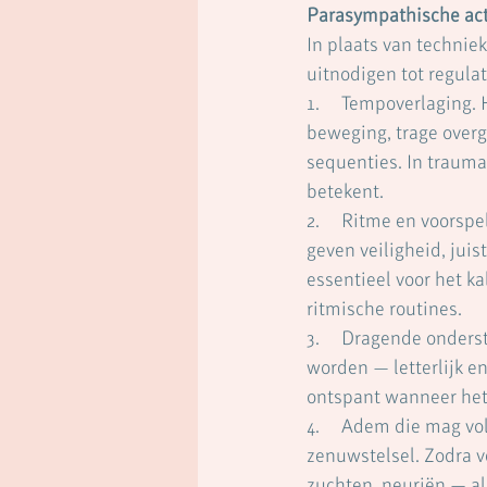
Parasympathische act
In plaats van technie
uitnodigen tot regulat
1.     Tempoverlaging.
beweging, trage overga
sequenties. In trauma
betekent.
2.     Ritme en voorsp
geven veiligheid, juis
essentieel voor het k
ritmische routines.
3.     Dragende onder
worden — letterlijk en
ontspant wanneer het 
4.     Adem die mag v
zenuwstelsel. Zodra v
zuchten, neuriën — all