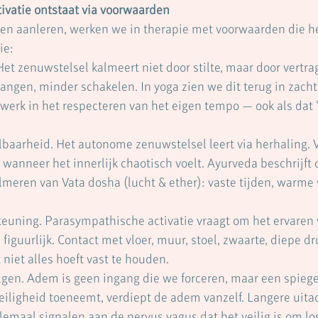
ivatie ontstaat via voorwaarden
ken aanleren, werken we in therapie met voorwaarden die h
ie:
 Het zenuwstelsel kalmeert niet door stilte, maar door vertr
ngen, minder schakelen. In yoga zien we dit terug in zachte
werk in het respecteren van het eigen tempo — ook als dat 
elbaarheid. Het autonome zenuwstelsel leert via herhaling. 
t wanneer het innerlijk chaotisch voelt. Ayurveda beschrijft d
almeren van Vata dosha (lucht & ether): vaste tijden, warme 
steuning. Parasympathische activatie vraagt om het ervaren
 figuurlijk. Contact met vloer, muur, stoel, zwaarte, diepe d
niet alles hoeft vast te houden.
olgen. Adem is geen ingang die we forceren, maar een spiege
eiligheid toeneemt, verdiept de adem vanzelf. Langere uit
emaal signalen aan de nervus vagus dat het veilig is om los