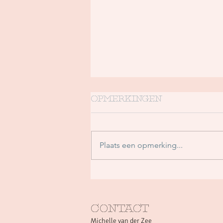
Opmerkingen
Plaats een opmerking...
In welke diagnose
herken jij jezelf?
CONTACT
Michelle van der Zee