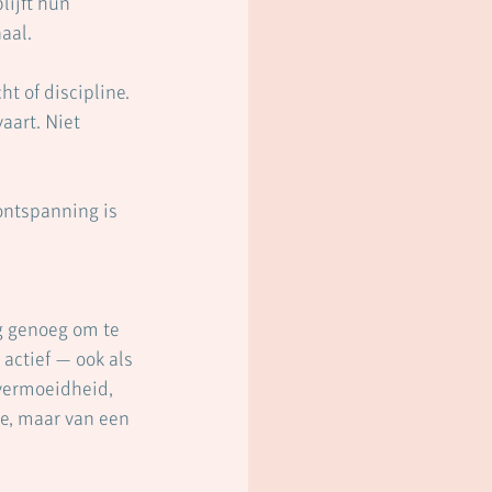
ijft hun 
aal.
t of discipline. 
aart. Niet 
ontspanning is 
g genoeg om te 
actief — ook als 
vermoeidheid, 
e, maar van een 