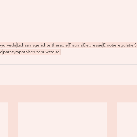
Ayurveda
Lichaamsgerichte therapie
Trauma
Depressie
Emotieregulatie
S
ie
parasympathisch zenuwstelsel