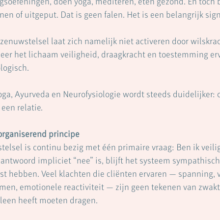
oefeningen, doen yoga, mediteren, eten gezond. En toch bl
en of uitgeput. Dat is geen falen. Het is een belangrijk sign
nuwstelsel laat zich namelijk niet activeren door wilskrach
eer het lichaam veiligheid, draagkracht en toestemming erv
logisch.
ga, Ayurveda en Neurofysiologie wordt steeds duidelijker: 
een relatie.
organiserend principe
lsel is continu bezig met één primaire vraag: Ben ik veili
antwoord impliciet “nee” is, blijft het systeem sympathisch 
ust hebben. Veel klachten die cliënten ervaren — spanning, 
men, emotionele reactiviteit — zijn geen tekenen van zwakt
lleen heeft moeten dragen.