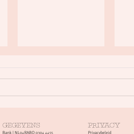
Druk op het hart
Au
zonder
Tr
vaatvernauwing:
GEGEVENS
PRIVACY
Wat gebeurt hier
Bank | NL04RABO 0304 4455
Privacybeleid