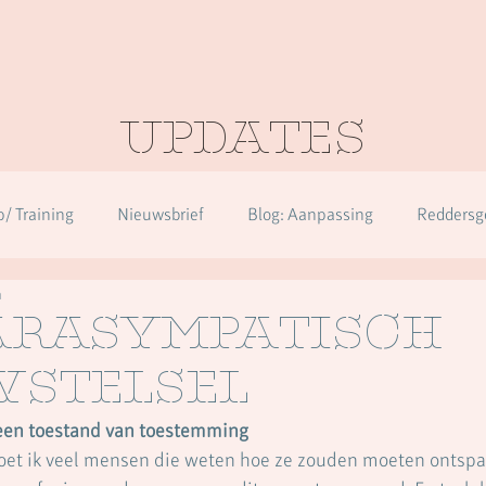
Updates
/ Training
Nieuwsbrief
Blog: Aanpassing
Reddersg
n
en
Over herkennen in alle diagnoses
arasympatisch
stelsel
een toestand van toestemming
moet ik veel mensen die weten hoe ze zouden moeten ontspa