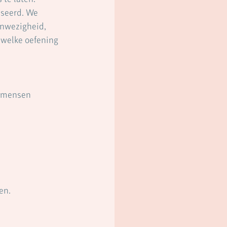
iseerd. We 
anwezigheid, 
 welke oefening 
l mensen 
en.