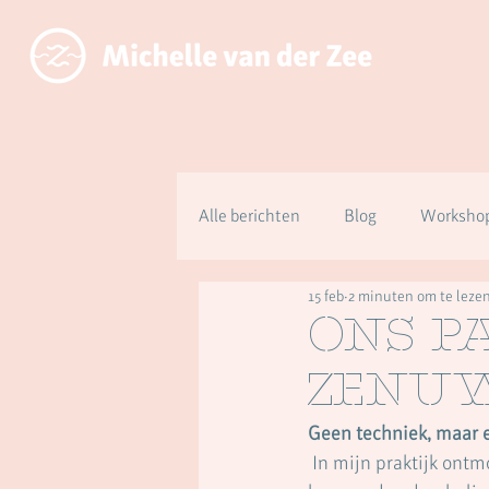
Alle berichten
Blog
Workshop
15 feb
2 minuten om te leze
Over aanwezig zijn ipv functioner
Ons p
zenuw
Geen techniek, maar 
 In mijn praktijk ont