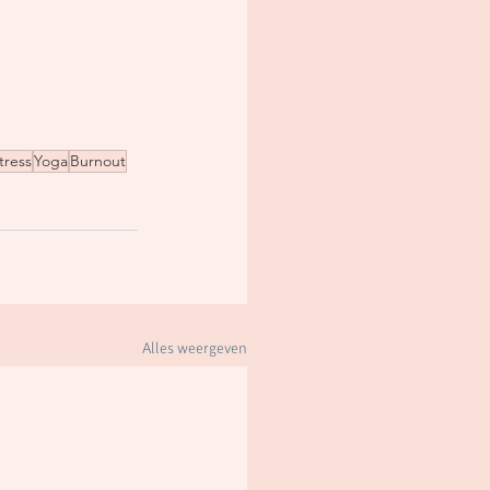
tress
Yoga
Burnout
Alles weergeven