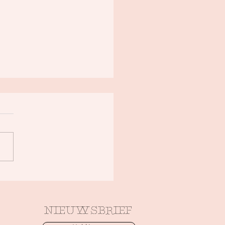
tisme en
auma
NIEUWSBRIEF