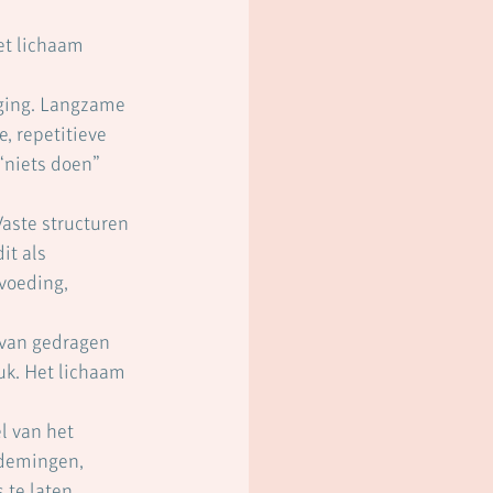
et lichaam 
aging. Langzame 
, repetitieve 
“niets doen” 
Vaste structuren 
it als 
voeding, 
 van gedragen 
ruk. Het lichaam 
l van het 
ademingen, 
 te laten.