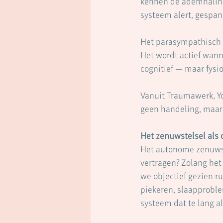
kennen de ademhalings
systeem alert, gespann
Het parasympathisch ze
Het wordt actief wann
cognitief — maar fysio
Vanuit Traumawerk, Yo
geen handeling, maar 
Het zenuwstelsel als 
Het autonome zenuwste
vertragen? Zolang het 
we objectief gezien r
piekeren, slaapproble
systeem dat te lang a