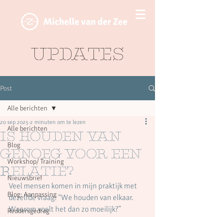
Updates
Post
Alle berichten
20 sep 2025
2 minuten om te lezen
Alle berichten
Is houden van
Blog
genoeg voor een
Workshop/ Training
relatie?
Nieuwsbrief
Veel mensen komen in mijn praktijk met 
Blog: Aanpassing
dezelfde vraag: “We houden van elkaar. 
Waarom voelt het dan zo moeilijk?”
Reddersgedrag