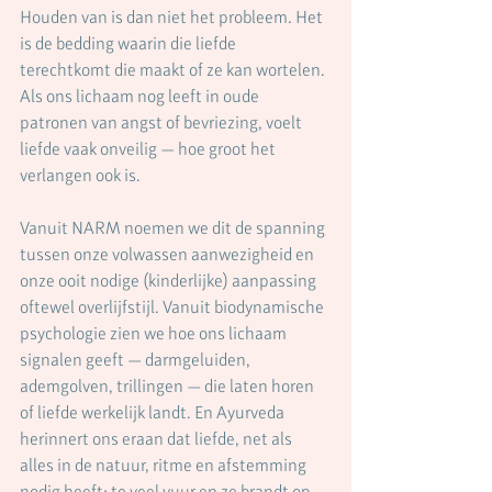
Houden van is dan niet het probleem. Het 
is de bedding waarin die liefde 
terechtkomt die maakt of ze kan wortelen. 
Als ons lichaam nog leeft in oude 
patronen van angst of bevriezing, voelt 
liefde vaak onveilig — hoe groot het 
verlangen ook is.
Vanuit NARM noemen we dit de spanning 
tussen onze volwassen aanwezigheid en 
onze ooit nodige (kinderlijke) aanpassing 
oftewel overlijfstijl. Vanuit biodynamische 
psychologie zien we hoe ons lichaam 
signalen geeft — darmgeluiden, 
ademgolven, trillingen — die laten horen 
of liefde werkelijk landt. En Ayurveda 
herinnert ons eraan dat liefde, net als 
alles in de natuur, ritme en afstemming 
nodig heeft: te veel vuur en ze brandt op, 