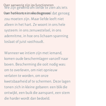
Over aanwezig zijn ipv functioneren
We zijn gewend om liefde te zien als iets 
van het hart, een warm gevoel dat genoeg 
Over herkennen in alle diagnoses
zou moeten zijn. Maar liefde leeft niet 
alleen in het hart. Ze woont in ons hele 
systeem: in ons zenuwstelsel, in ons 
ademritme, in hoe ons lichaam spanning 
loslaat of juist vasthoudt.
Wanneer we intiem zijn met iemand, 
komen oude beschermlagen vanzelf naar 
boven. Bescherming die ooit nodig was: 
om te overleven, om niet opnieuw 
verlaten te worden, om onze 
kwetsbaarheid af te schermen. Deze lagen 
tonen zich in kleine gebaren: een blik die 
ontwijkt, een buik die aanspant, een stem 
die harder wordt dan bedoeld.