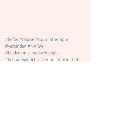
#liefde
#relatie
#traumatherapie
#verbinden
#NARM
#biodynamischepsychologie
#lichaamsgerichtetherapie
#intimiteit
#verbinding
#innerlijkwerk
Blog
Alles weergeven
Recente blogposts