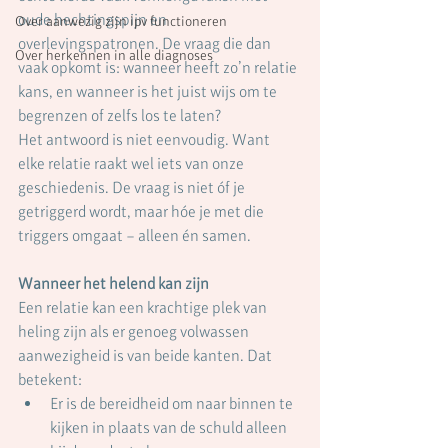
oude hechtingspijn en 
Over aanwezig zijn ipv functioneren
overlevingspatronen. De vraag die dan 
Over herkennen in alle diagnoses
vaak opkomt is: wanneer heeft zo’n relatie 
kans, en wanneer is het juist wijs om te 
begrenzen of zelfs los te laten?
Het antwoord is niet eenvoudig. Want 
elke relatie raakt wel iets van onze 
geschiedenis. De vraag is niet óf je 
getriggerd wordt, maar hóe je met die 
triggers omgaat – alleen én samen.
Wanneer het helend kan zijn
Een relatie kan een krachtige plek van 
heling zijn als er genoeg volwassen 
aanwezigheid is van beide kanten. Dat 
betekent:
Er is de bereidheid om naar binnen te 
kijken in plaats van de schuld alleen 