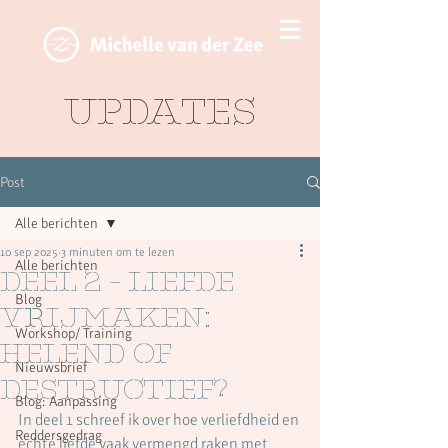
Updates
Post
Alle berichten
10 sep 2025
3 minuten om te lezen
Alle berichten
Deel 2 - Liefde
Blog
vrijmaken:
Workshop/ Training
helend of
Nieuwsbrief
destructief?
Blog: Aanpassing
In deel 1 schreef ik over hoe verliefdheid en 
Reddersgedrag
echte liefde vaak vermengd raken met 