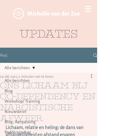
Updates
Post
Alle berichten
29 okt 2025
2 minuten om te lezen
Alle berichten
Ons lichaam bij
Blog
Co-dependency en
Workshop/ Training
Narcistische
Nieuwsbrief
afweer
Blog: Aanpassing
Lichaam, relatie en heling: de dans van 
Reddersgedrag
afhankelijkheid en afstand ervaren