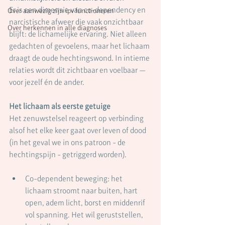
Er is een dimensie van co-dependency en 
Over aanwezig zijn ipv functioneren
narcistische afweer die vaak onzichtbaar 
Over herkennen in alle diagnoses
blijft: de lichamelijke ervaring. Niet alleen 
gedachten of gevoelens, maar het lichaam 
draagt de oude hechtingswond. In intieme 
relaties wordt dit zichtbaar en voelbaar — 
voor jezelf én de ander.
Het lichaam als eerste getuige
Het zenuwstelsel reageert op verbinding 
alsof het elke keer gaat over leven of dood 
(in het geval we in ons patroon - de 
hechtingspijn - getriggerd worden).
Co-dependent beweging: het 
lichaam stroomt naar buiten, hart 
open, adem licht, borst en middenrif 
vol spanning. Het wil geruststellen, 