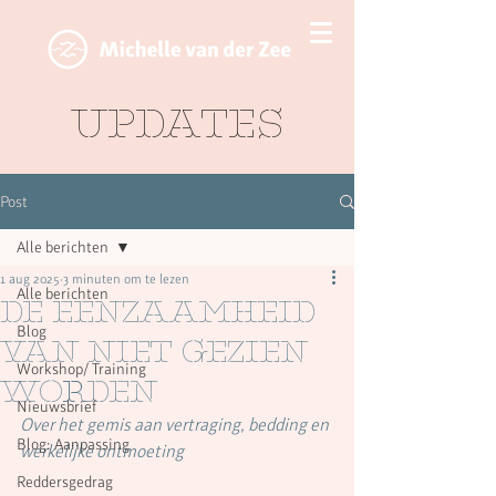
Updates
Post
Alle berichten
1 aug 2025
3 minuten om te lezen
Alle berichten
De eenzaamheid
Blog
van niet gezien
Workshop/ Training
worden
Nieuwsbrief
Over het gemis aan vertraging, bedding en 
Blog: Aanpassing
werkelijke ontmoeting
Reddersgedrag