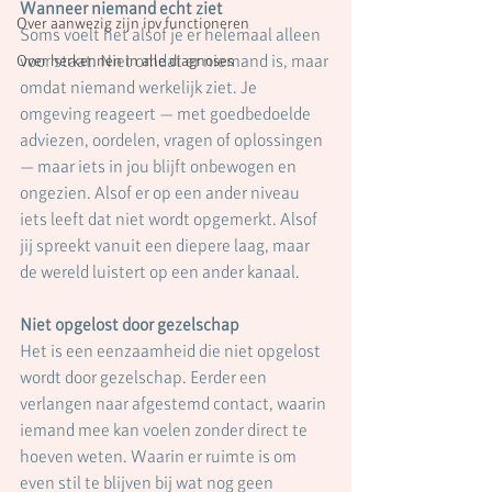
Wanneer niemand echt ziet
Over aanwezig zijn ipv functioneren
Soms voelt het alsof je er helemaal alleen 
voor staat. Niet omdat er niemand is, maar 
Over herkennen in alle diagnoses
omdat niemand werkelijk ziet. Je 
omgeving reageert — met goedbedoelde 
adviezen, oordelen, vragen of oplossingen 
— maar iets in jou blijft onbewogen en 
ongezien. Alsof er op een ander niveau 
iets leeft dat niet wordt opgemerkt. Alsof 
jij spreekt vanuit een diepere laag, maar 
de wereld luistert op een ander kanaal.
Niet opgelost door gezelschap
Het is een eenzaamheid die niet opgelost 
wordt door gezelschap. Eerder een 
verlangen naar afgestemd contact, waarin 
iemand mee kan voelen zonder direct te 
hoeven weten. Waarin er ruimte is om 
even stil te blijven bij wat nog geen 