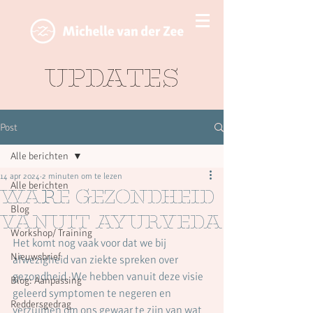
Updates
Post
Alle berichten
14 apr 2024
2 minuten om te lezen
Alle berichten
Ware gezondheid
Blog
vanuit ayurveda
Workshop/ Training
Het komt nog vaak voor dat we bij 
Nieuwsbrief
afwezigheid van ziekte spreken over 
gezondheid. We hebben vanuit deze visie 
Blog: Aanpassing
geleerd symptomen te negeren en 
Reddersgedrag
verzuimen om ons gewaar te zijn van wat 