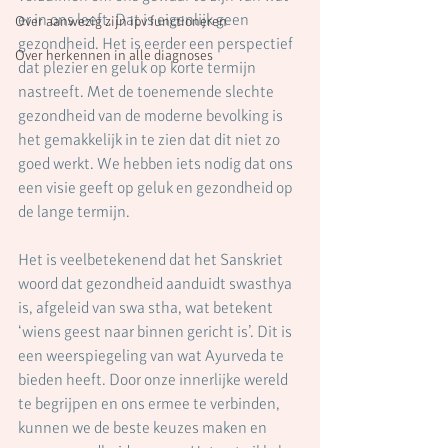
er in ons leeft. Dat is eigenlijk geen 
Over aanwezig zijn ipv functioneren
gezondheid. Het is eerder een perspectief 
Over herkennen in alle diagnoses
dat plezier en geluk op korte termijn 
nastreeft. Met de toenemende slechte 
gezondheid van de moderne bevolking is 
het gemakkelijk in te zien dat dit niet zo 
goed werkt. We hebben iets nodig dat ons 
een visie geeft op geluk en gezondheid op 
de lange termijn. 
Het is veelbetekenend dat het Sanskriet 
woord dat gezondheid aanduidt swasthya 
is, afgeleid van swa stha, wat betekent 
‘wiens geest naar binnen gericht is’. Dit is 
een weerspiegeling van wat Ayurveda te 
bieden heeft. Door onze innerlijke wereld 
te begrijpen en ons ermee te verbinden, 
kunnen we de beste keuzes maken en 