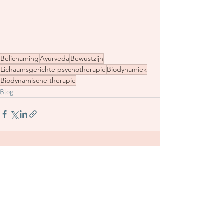
Belichaming
Ayurveda
Bewustzijn
Lichaamsgerichte psychotherapie
Biodynamiek
Biodynamische therapie
Blog
Alles weergeven
Recente blogposts