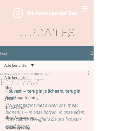
Updates
Post
Alle berichten
11 nov 2025
4 minuten om te lezen
Alle berichten
Houvast
Blog
Houvast — terug in je lichaam, terug in 
Workshop/ Training
jezelf
Houvast begint niet buiten ons, maar 
Nieuwsbrief
binnenin — in onze botten, in onze adem, 
Blog: Aanpassing
in de zachte stevigheid die ons lichaam 
altijd draagt.
Reddersgedrag