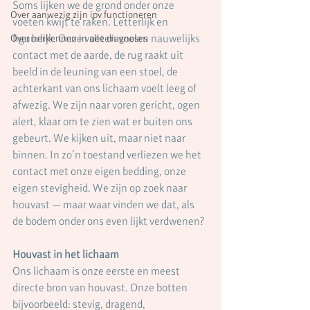
Soms lijken we de grond onder onze 
Over aanwezig zijn ipv functioneren
voeten kwijt te raken. Letterlijk en 
figuurlijk. Onze voeten voelen nauwelijks 
Over herkennen in alle diagnoses
contact met de aarde, de rug raakt uit 
beeld in de leuning van een stoel, de 
achterkant van ons lichaam voelt leeg of 
afwezig. We zijn naar voren gericht, ogen 
alert, klaar om te zien wat er buiten ons 
gebeurt. We kijken uit, maar niet naar 
binnen. In zo’n toestand verliezen we het 
contact met onze eigen bedding, onze 
eigen stevigheid. We zijn op zoek naar 
houvast — maar waar vinden we dat, als 
de bodem onder ons even lijkt verdwenen?
Houvast in het lichaam
Ons lichaam is onze eerste en meest 
directe bron van houvast. Onze botten 
bijvoorbeeld: stevig, dragend, 