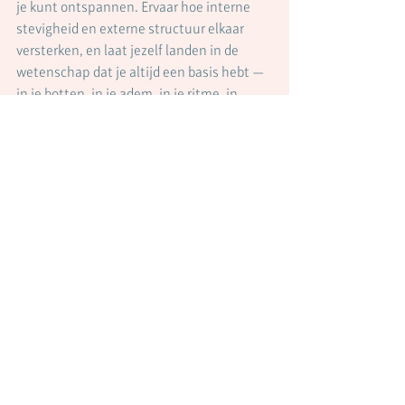
je kunt ontspannen. Ervaar hoe interne 
stevigheid en externe structuur elkaar 
versterken, en laat jezelf landen in de 
wetenschap dat je altijd een basis hebt — 
in je botten, in je adem, in je ritme, in 
jezelf. Houvast is niet iets wat je vindt, het 
is iets wat je bewust creëert, laag voor 
laag, binnenin en om je heen.
#lichaamsgerichtetherapie
#narm
#biodynamischepsychotherapie
#houvast
#controle
#veiligheid
#structuur
#rituelen
#routine
#ritme
#angst
#stress
#belichaming
#ayurveda
#burnout
#overspannen
#scheiding
#ziekte
#heling
#innerlijkthuis