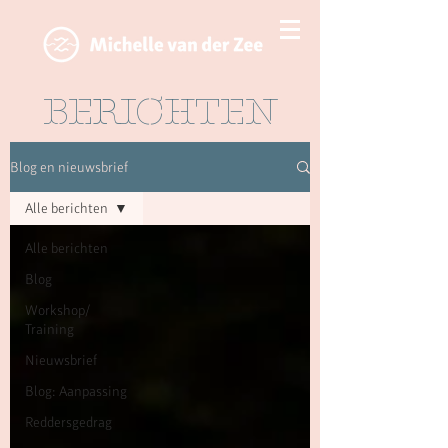
BERICHTEN
Blog en nieuwsbrief
Alle berichten
Alle berichten
Blog
Workshop/
Training
Nieuwsbrief
Blog: Aanpassing
Reddersgedrag