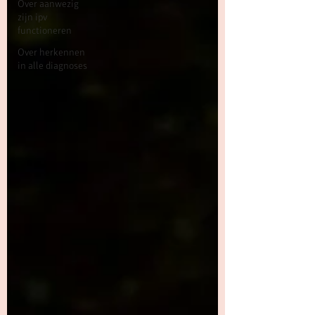
Over aanwezig
zijn ipv
functioneren
Over herkennen
in alle diagnoses