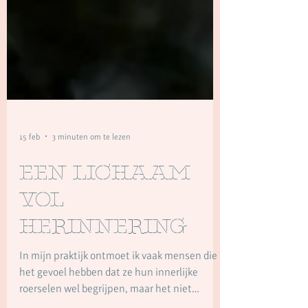
15 feb
3 minuten om te lezen
Een lichaam
vol
herinnering
In mijn praktijk ontmoet ik vaak mensen die