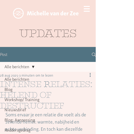
Updates
Post
Alle berichten
28 aug 2025
3 minuten om te lezen
Alle berichten
Intense relaties:
Blog
helend of
Workshop/ Training
destructief
Nieuwsbrief
Soms ervaar je een relatie die voelt als de 
Blog: Aanpassing
zevende hemel: warmte, nabijheid en 
echte verbinding. En toch kan diezelfde 
Reddersgedrag