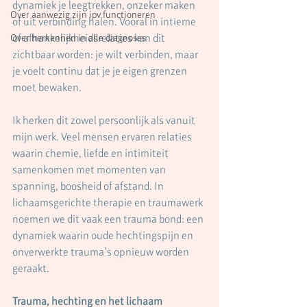
dynamiek je leegtrekken, onzeker maken 
Over aanwezig zijn ipv functioneren
of uit verbinding halen. Vooral in intieme 
of afhankelijkheidsrelaties kan dit 
Over herkennen in alle diagnoses
zichtbaar worden: je wilt verbinden, maar 
je voelt continu dat je je eigen grenzen 
moet bewaken.
Ik herken dit zowel persoonlijk als vanuit 
mijn werk. Veel mensen ervaren relaties 
waarin chemie, liefde en intimiteit 
samenkomen met momenten van 
spanning, boosheid of afstand. In 
lichaamsgerichte therapie en traumawerk 
noemen we dit vaak een trauma bond: een 
dynamiek waarin oude hechtingspijn en 
onverwerkte trauma’s opnieuw worden 
geraakt.
Trauma, hechting en het lichaam