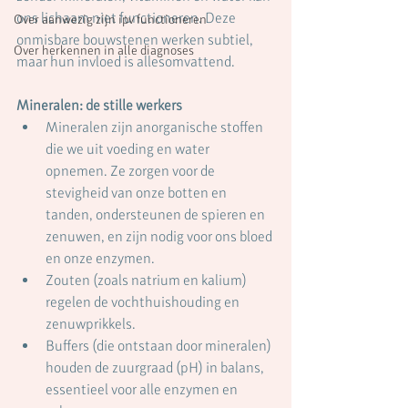
ons lichaam niet functioneren. Deze 
Over aanwezig zijn ipv functioneren
onmisbare bouwstenen werken subtiel, 
Over herkennen in alle diagnoses
maar hun invloed is allesomvattend.
Mineralen: de stille werkers
Mineralen zijn anorganische stoffen 
die we uit voeding en water 
opnemen. Ze zorgen voor de 
stevigheid van onze botten en 
tanden, ondersteunen de spieren en 
zenuwen, en zijn nodig voor ons bloed 
en onze enzymen.
Zouten (zoals natrium en kalium) 
regelen de vochthuishouding en 
zenuwprikkels.
Buffers (die ontstaan door mineralen) 
houden de zuurgraad (pH) in balans, 
essentieel voor alle enzymen en 