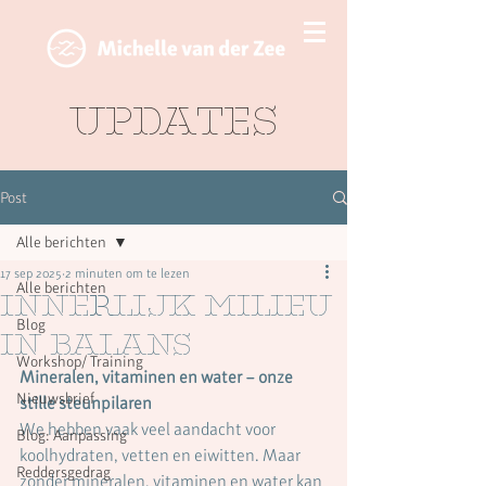
Updates
Post
Alle berichten
17 sep 2025
2 minuten om te lezen
Alle berichten
Innerlijk milieu
Blog
in balans
Workshop/ Training
Mineralen, vitaminen en water – onze 
Nieuwsbrief
stille steunpilaren
We hebben vaak veel aandacht voor 
Blog: Aanpassing
koolhydraten, vetten en eiwitten. Maar 
Reddersgedrag
zonder mineralen, vitaminen en water kan 