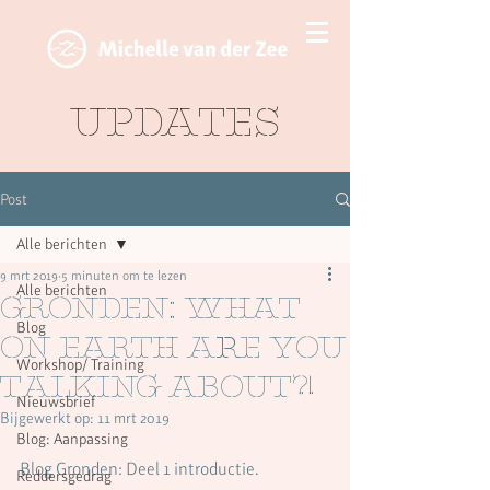
Updates
Post
Alle berichten
9 mrt 2019
5 minuten om te lezen
Alle berichten
Gronden: what
Blog
on earth are you
Workshop/ Training
talking about?!
Nieuwsbrief
Bijgewerkt op:
11 mrt 2019
Blog: Aanpassing
Blog Gronden: Deel 1 introductie.
Reddersgedrag