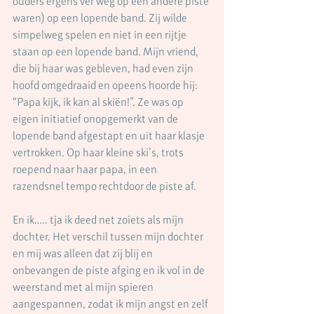
ouders ergens ver weg op een andere piste 
waren) op een lopende band. Zij wilde 
simpelweg spelen en niet in een rijtje 
staan op een lopende band. Mijn vriend, 
die bij haar was gebleven, had even zijn 
hoofd omgedraaid en opeens hoorde hij: 
“Papa kijk, ik kan al skiën!”. Ze was op 
eigen initiatief onopgemerkt van de 
lopende band afgestapt en uit haar klasje 
vertrokken. Op haar kleine ski’s, trots 
roepend naar haar papa, in een 
razendsnel tempo rechtdoor de piste af. 
En ik….. tja ik deed net zoiets als mijn 
dochter. Het verschil tussen mijn dochter 
en mij was alleen dat zij blij en 
onbevangen de piste afging en ik vol in de 
weerstand met al mijn spieren 
aangespannen, zodat ik mijn angst en zelf 