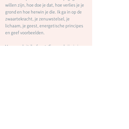
willen zijn, hoe doe je dat, hoe verlies je je 
grond en hoe herwin je die. Ik ga in op de 
zwaartekracht, je zenuwstelsel, je 
lichaam, je geest, energetische principes 
en geef voorbeelden. 
Voor nu sluit ik af met: Gegrond zijn is in 
contact zijn met de aarde. Op de plaats 
waar je de grond raakt laat je jezelf zinken. 
Bijvoorbeeld in je voeten wanneer je op de 
grond staat of je arm zinkt in de tafel 
waarop je leunt. Hoe meer je leert gronden 
(overgeven aan de zwaartekracht), hoe 
lichter je lichaam wordt. Zo beweeg je 
zonder moeite; fysiek, mentaal en 
energetisch. Het is als wanneer een bal de 
grond raakt en deze vanzelf de beweging 
omhoog, de lucht in, maakt. De 