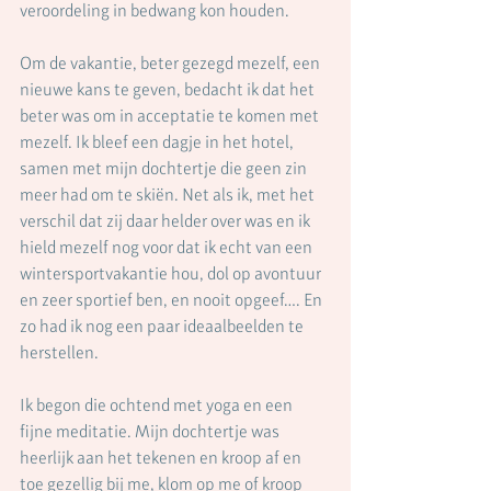
veroordeling in bedwang kon houden.
Om de vakantie, beter gezegd mezelf, een 
nieuwe kans te geven, bedacht ik dat het 
beter was om in acceptatie te komen met 
mezelf. Ik bleef een dagje in het hotel, 
samen met mijn dochtertje die geen zin 
meer had om te skiën. Net als ik, met het 
verschil dat zij daar helder over was en ik 
hield mezelf nog voor dat ik echt van een 
wintersportvakantie hou, dol op avontuur 
en zeer sportief ben, en nooit opgeef…. En 
zo had ik nog een paar ideaalbeelden te 
herstellen. 
Ik begon die ochtend met yoga en een 
fijne meditatie. Mijn dochtertje was 
heerlijk aan het tekenen en kroop af en 
toe gezellig bij me, klom op me of kroop 