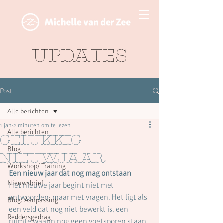
Updates
Post
Alle berichten
1 jan
2 minuten om te lezen
Alle berichten
Gelukkig
Blog
Nieuwjaar!
Workshop/ Training
Een nieuw jaar dat nog mag ontstaan
Nieuwsbrief
Het nieuwe jaar begint niet met 
antwoorden, maar met vragen. Het ligt als 
Blog: Aanpassing
een veld dat nog niet bewerkt is, een 
Reddersgedrag
ruimte waarin nog geen voetsporen staan.