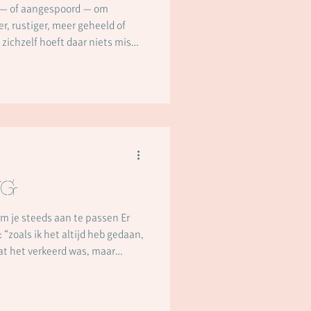
zing
 — of aangespoord — om
r, rustiger, meer geheeld of
zichzelf hoeft daar niets mis
vend. Er zit iets natuurlijks in
elf te komen, om vrijer te
nen zijn in je eigen leven. En
igs.
ng
 je steeds aan te passen Er
“zoals ik het altijd heb gedaan,
at het verkeerd was, maar
nu te weinig ruimte laat. Voor
e je bent geworden. Veel mensen
n, herkennen dit. Ze hebben