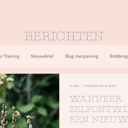
BERICHTEN
/ Training
Nieuwsbrief
Blog: Aanpassing
Reddersg
en
Over herkennen in alle diagnoses
11 mei
3 minuten om te lezen
Wanneer
zelfontwi
een nieuw