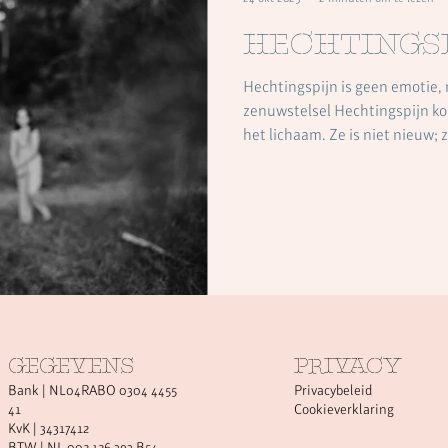
Hechtings
Hechtingspijn is geen emotie, 
zenuwstelsel Hechtingspijn komt niet uit het hoofd maar uit
het lichaam. Ze is niet nieuw;
Wat in het kind niet kon worde
was, leeft door in het volwasse
voortdurend zoekt naar voltooiing. We zeggen dan: “Ik 
getriggerd,” maar in werkelijkheid ze
probeert eindelijk af te maken 
GEGEVENS
PRIVACY
Bank | NL04RABO 0304 4455
Privacybeleid
41
Cookieverklaring
KvK | 34317412
BTW | NL 002 126 393 B54