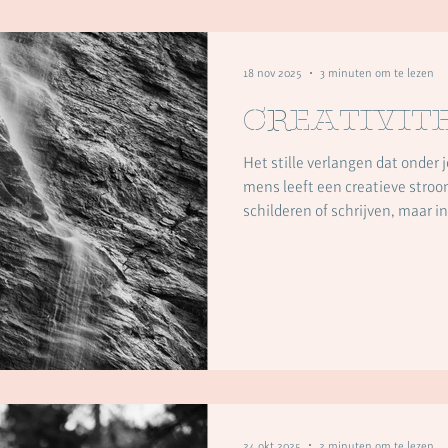
18 nov 2025
3 minuten om te lezen
Creativite
Het stille verlangen dat onder je dag
mens leeft een creatieve stroom
schilderen of schrijven, maar in
beweging die wil groeien, vorm
maar krachtige impuls die van 
ons leven. Die impuls is er vanaf het begin. Je ziet haar in de
nieuwsgierigheid van een kind, i
vrijheid om te ontdekken. Het 
24 okt 2025
2 minuten om te lezen