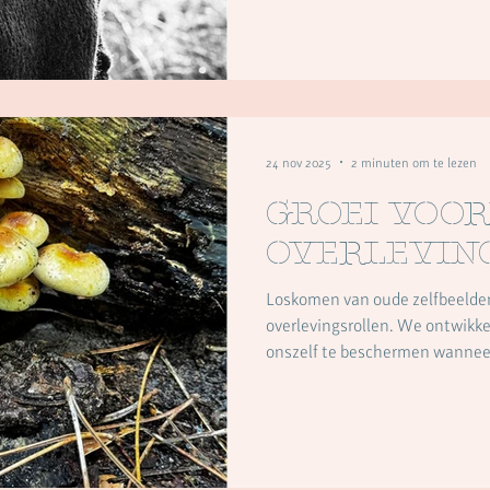
geleerd zich aan te passen: aa
aan wat gevraagd werd. Soms su
24 nov 2025
2 minuten om te lezen
Groei voor
overlevin
Loskomen van oude zelfbeelden
overlevingsrollen. We ontwikkelen allemaal manieren om
onszelf te beschermen wanneer
niet worden gezien of vervuld. 
verzorger, de pleaser of de een
alleen; het zijn diep doorvoeld
strategieën die ons hielpen v
te weinig veiligheid of afstem