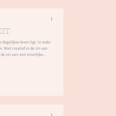
it
elijkse leven ligt. In ieder
. Niet creatief in de zin van
 de zin van: een innerlijke
geven, verbinden. Een zachte
binnenuit richting geeft aan
n het reiken, in het spel, in de
is onze natuur