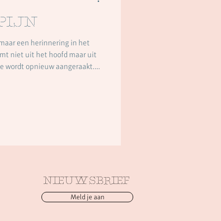
pijn
maar een herinnering in het
 ze wordt opnieuw aangeraakt.
n gevoeld omdat het te veel
n lichaam als een verlangen dat
word zo
gt het lichaam: Iets ouds
wat ooit niet kon word
NIEUWSBRIEF
Meld je aan