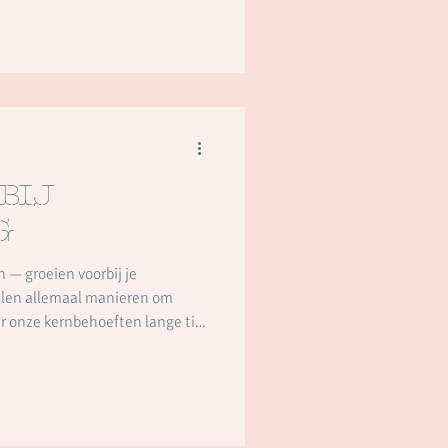
n verwachtingen, aan relaties,
btiel, soms ingrijpend. N
bij
g
 — groeien voorbij je
 onze kernbehoeften lange tijd
Rollen zoals de presteerder, de
ling ontstaan niet uit gedrag
e, psychische én lichamelijke
oortbewegen in een omgeving die
ming bood.