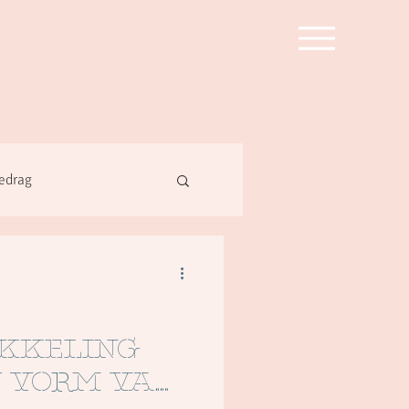
edrag
kkeling
 vorm van