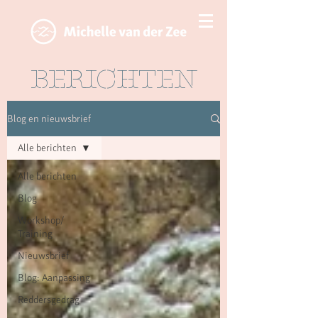
BERICHTEN
Blog en nieuwsbrief
Alle berichten
Alle berichten
Blog
Workshop/
Training
Nieuwsbrief
Blog: Aanpassing
Reddersgedrag