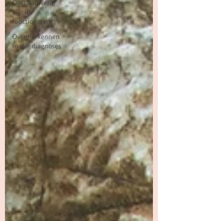
Over aanwezig
zijn ipv
functioneren
Over herkennen
in alle diagnoses