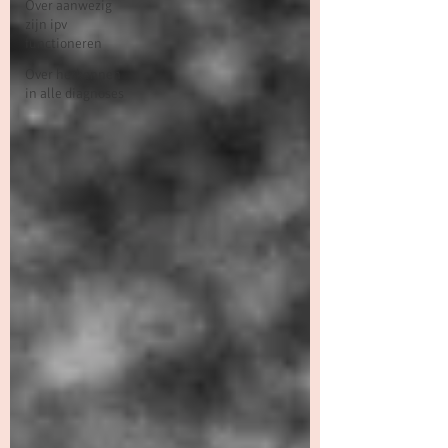
Over aanwezig
zijn ipv
functioneren
Over herkennen
in alle diagnoses