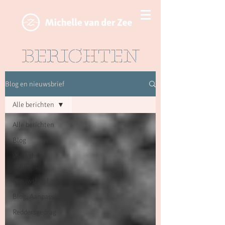
BERICHTEN
Blog en nieuwsbrief
Alle berichten
Alle berichten
Blog
Workshop/
Training
Nieuwsbrief
Blog: Aanpassing
Reddersgedrag