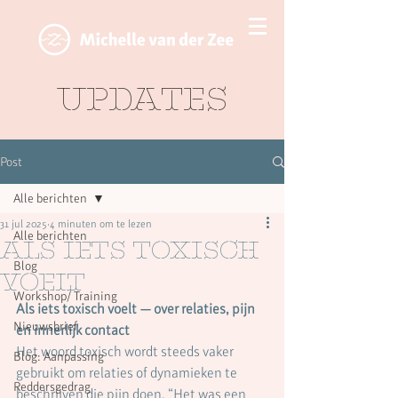
Updates
Post
Alle berichten
31 jul 2025
4 minuten om te lezen
Alle berichten
Als iets toxisch
Blog
voelt
Workshop/ Training
Als iets toxisch voelt — over relaties, pijn 
Nieuwsbrief
en innerlijk contact
Het woord toxisch wordt steeds vaker 
Blog: Aanpassing
gebruikt om relaties of dynamieken te 
Reddersgedrag
beschrijven die pijn doen. “Het was een 