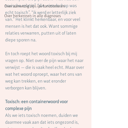
toxische relatie”, “die vriendschap was 
Over aanwezig zijn ipv functioneren
echt toxisch”, “ik werd er letterlijk ziek 
Over herkennen in alle diagnoses
van.” Het klinkt herkenbaar, en voor veel 
mensen is het dat ook. Want sommige 
relaties verwarren, putten uit of laten 
diepe sporen na.
En toch roept het woord toxisch bij mij 
vragen op. Niet over de pijn waar het naar 
verwijst — die is vaak heel echt. Maar over 
wat het woord oproept, waar het ons van 
weg kan trekken, en wat eronder 
verborgen kan blijven.
Toxisch: een containerwoord voor 
complexe pijn
Als we iets toxisch noemen, duiden we 
daarmee vaak aan dat iets ongezond is, 