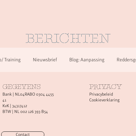
BERICHTEN
/ Training
Nieuwsbrief
Blog: Aanpassing
Reddersg
en
Over herkennen in alle diagnoses
GEGEVENS
PRIVACY
Bank | NL04RABO 0304 4455
Privacybeleid
41
Cookieverklaring
KvK | 34317412
BTW | NL 002 126 393 B54
Contact