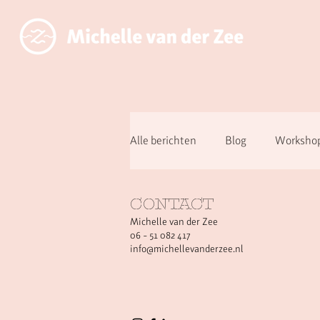
Alle berichten
Blog
Workshop
Over aanwezig zijn ipv functioner
CONTACT
Michelle van der Zee
06 - 51 082 417
info@michellevanderzee.nl