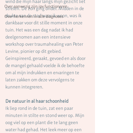
wind die mijn haar langs mijn gezicht liet 
Over aanwezig zijn ipv functioneren
strelen. De zon ging onder. Midden in de 
drukte van de stad waar ik woon, was ik 
Over herkennen in alle diagnoses
dankbaar voor dit stille moment in onze 
tuin. Het was een dag nadat ik had 
deelgenomen aan een intensieve 
workshop over traumahealing van Peter 
Levine, pionier op dit gebied. 
Geinspireerd, geraakt, gevoed en als door 
de mangel gehaald voelde ik de behoefte 
om al mijn indrukken en ervaringen te 
laten zakken om deze vervolgens te 
kunnen integreren.
De natuur in al haar schoonheid 
Ik liep rond in de tuin, zat een paar 
minuten in stilte en stond weer op. Mijn 
oog viel op een plant die te lang geen 
water had gehad. Het leek meer op een 