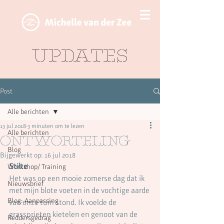
Updates
Post
Alle berichten
13 jul 2018
3 minuten om te lezen
Alle berichten
Ontworteling
Blog
Bijgewerkt op:
16 jul 2018
Stilte
Workshop/ Training
Het was op een mooie zomerse dag dat ik 
Nieuwsbrief
met mijn blote voeten in de vochtige aarde 
Blog: Aanpassing
van onze tuin stond. Ik voelde de 
grassprieten kietelen en genoot van de 
Reddersgedrag