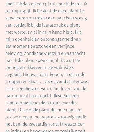
dode tak dan op een plant concludeerde ik 
tot mijn spijt. Ik besloot de dode plant te 
verwijderen en trok er een paar keer stevig 
aan totdat ik bij de laatste ruk de plant 
met wortel en al in mijn hand hield. Ik al 
mijn openheid en onbevangenheid van 
dat moment ontstond een verfijnde 
beleving. Zonder bewustzijn en aandacht 
had ik die plant waarschijnlijk zo uit de 
grond getrokken en in de vuilnisbak 
gegooid. Nieuwe plant kopen, in de aarde 
stoppen en klaar.... Deze avond echter was 
ik mij zeer bewust van al het leven, van de 
natuur in al haar pracht. Ik voelde een 
soort eerbied voor de natuur, voor die 
plant. Deze dode plant die meer op een 
tak leek, maar met wortels zo stevig dat ik 
het benijdenswaardig vond. Ik was onder 
de indruk en bewonderde ze zoals ik nooit 