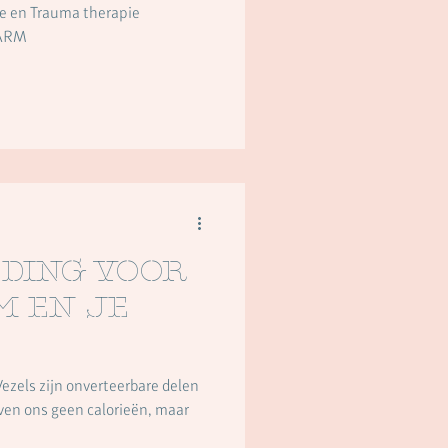
e en Trauma therapie
NARM
eding voor
m en je
Vezels zijn onverteerbare delen
ven ons geen calorieën, maar