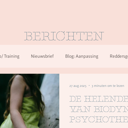
BERICHTEN
/ Training
Nieuwsbrief
Blog: Aanpassing
Reddersg
en
Over herkennen in alle diagnoses
27 aug 2025
3 minuten om te lezen
De helend
van biody
psychothe