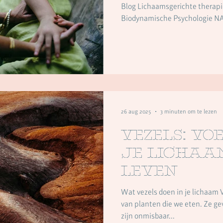
Blog Lichaamsgerichte therapi
Biodynamische Psychologie 
26 aug 2025
3 minuten om te lezen
Vezels: vo
je lichaa
leven
Wat vezels doen in je lichaam 
van planten die we eten. Ze ge
zijn onmisbaar...