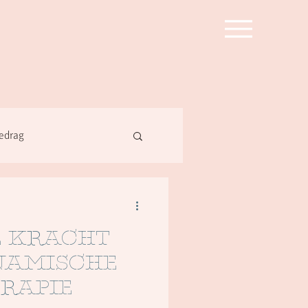
edrag
e kracht
namische
rapie