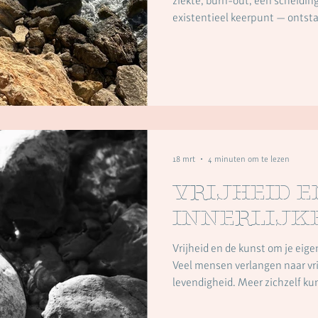
ziekte, burn-out, een scheiding
existentieel keerpunt — ontst
oude” te worden. Alsof herstel
terugkeert naar hoe het vóór d
sommige ervaringen laten zich
Soms verandert niet alleen het
verhouding tot het leven. Dat ka
18 mrt
4 minuten om te lezen
Vrijheid e
innerlijk
Vrijheid en de kunst om je eig
Veel mensen verlangen naar vr
levendigheid. Meer zichzelf ku
vrijheid ontstaat wanneer we
we oude patronen doorzien, rel