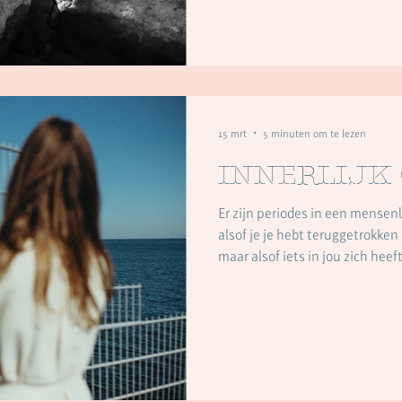
kloppen, of eindelijk een andere
leven. En inderdaad: wanneer 
klein hield, komt er vaak iets vr
15 mrt
5 minuten om te lezen
Innerlijk
Er zijn periodes in een mensen
alsof je je hebt teruggetrokken
maar alsof iets in jou zich hee
kleinere, meer beschutte ruimt
vanzelfsprekend leek, de beweg
spontaniteit in contact of crea
toegankelijk zijn. Alsof je inne
geworden. Veel mensen noemen