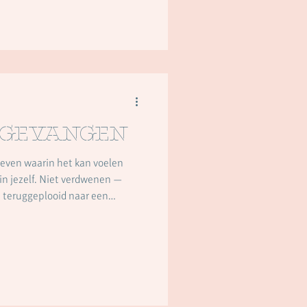
 richting kiezen in werk of
we ons losmaken van wat ons
ij. Alsof er weer lucht door ons h
 gevangen
leven waarin het kan voelen
 in jezelf. Niet verdwenen —
ft teruggeplooid naar een
e. De levendigheid die ooit
ing naar buiten, de
tie… het kan tijdelijk minder
rlijke wereld compacter is
 dat vastzitten.