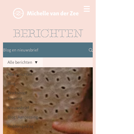
BERICHTEN
Blog en nieuwsbrief
Alle berichten
Alle berichten
Blog
Workshop/
Training
Nieuwsbrief
Blog: Aanpassing
Reddersgedrag