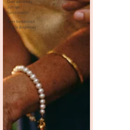
Over aanwezig
zijn ipv
functioneren
Over herkennen
in alle diagnoses