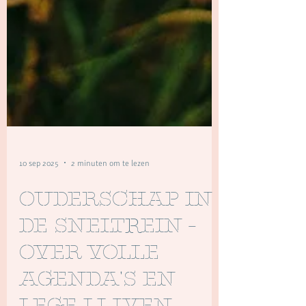
10 sep 2025
2 minuten om te lezen
Ouderschap in
de sneltrein -
over volle