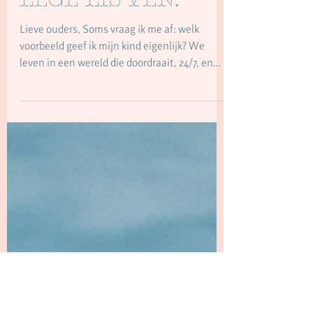
agenda's en
lege lijven.
Lieve ouders, Soms vraag ik me af: welk
voorbeeld geef ik mijn kind eigenlijk? We
leven in een wereld die doordraait, 24/7, en
waar de snelheid vaak als normaal wordt
gezien. Natuurlijk, een beetje
overlevingsenergie kan geen kwaad. Maar
wat leren we onze kinderen als hun dagen zo
vol zijn dat er nergens meer een gaatje zit om
even te landen?