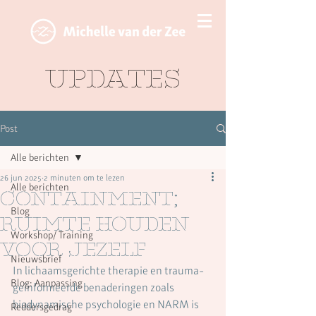
Updates
Post
Alle berichten
26 jun 2025
2 minuten om te lezen
Alle berichten
containment;
Blog
ruimte houden
Workshop/ Training
voor jezelf
Nieuwsbrief
In lichaamsgerichte therapie en trauma-
Blog: Aanpassing
geïnformeerde benaderingen zoals 
biodynamische psychologie en NARM is 
Reddersgedrag