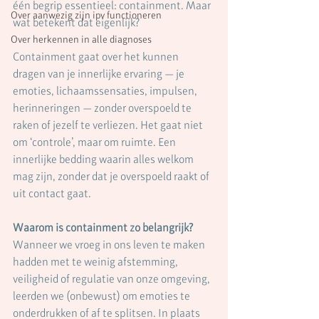
één begrip essentieel: containment. Maar 
Over aanwezig zijn ipv functioneren
wat betekent dat eigenlijk?
Over herkennen in alle diagnoses
Containment gaat over het kunnen 
dragen van je innerlijke ervaring — je 
emoties, lichaamssensaties, impulsen, 
herinneringen — zonder overspoeld te 
raken of jezelf te verliezen. Het gaat niet 
om ‘controle’, maar om ruimte. Een 
innerlijke bedding waarin alles welkom 
mag zijn, zonder dat je overspoeld raakt of 
uit contact gaat.
Waarom is containment zo belangrijk?
Wanneer we vroeg in ons leven te maken 
hadden met te weinig afstemming, 
veiligheid of regulatie van onze omgeving, 
leerden we (onbewust) om emoties te 
onderdrukken of af te splitsen. In plaats 