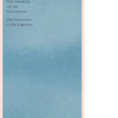
Over aanwezig
zijn ipv
functioneren
Over herkennen
in alle diagnoses