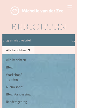
BERICHTEN
Blog en nieuwsbrief
Alle berichten
Alle berichten
Blog
Workshop/
Training
Nieuwsbrief
Blog: Aanpassing
Reddersgedrag