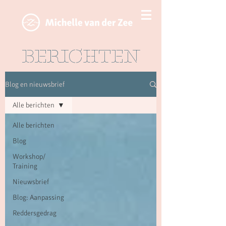
BERICHTEN
Blog en nieuwsbrief
Alle berichten
Alle berichten
Blog
Workshop/
Training
Nieuwsbrief
Blog: Aanpassing
Reddersgedrag