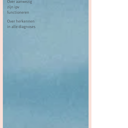
Over aanwezig
zijn ipv
functioneren
Over herkennen
in alle diagnoses