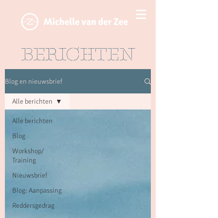
BERICHTEN
Blog en nieuwsbrief
Alle berichten
Alle berichten
Blog
Workshop/
Training
Nieuwsbrief
Blog: Aanpassing
Reddersgedrag