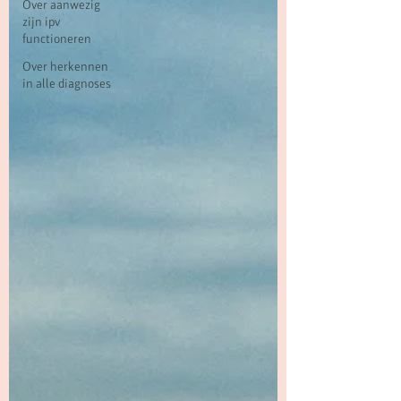
Over aanwezig
zijn ipv
functioneren
Over herkennen
in alle diagnoses