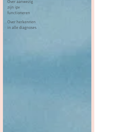
Over aanwezig
zijn ipv
functioneren
Over herkennen
in alle diagnoses