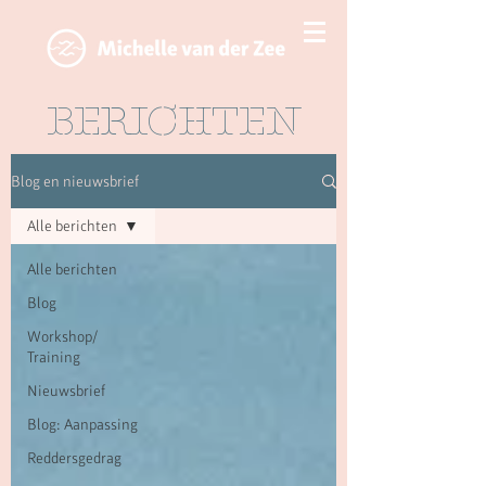
BERICHTEN
Blog en nieuwsbrief
Alle berichten
Alle berichten
Blog
Workshop/
Training
Nieuwsbrief
Blog: Aanpassing
Reddersgedrag