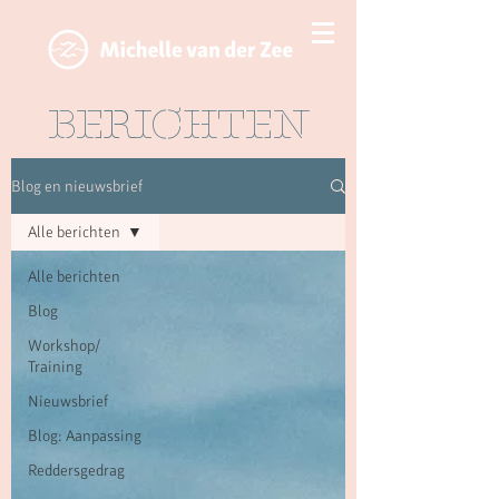
BERICHTEN
Blog en nieuwsbrief
Alle berichten
Alle berichten
Blog
Workshop/
Training
Nieuwsbrief
Blog: Aanpassing
Reddersgedrag