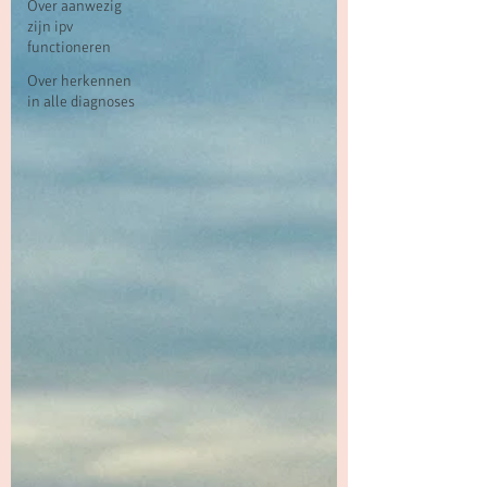
Over aanwezig
zijn ipv
functioneren
Over herkennen
in alle diagnoses