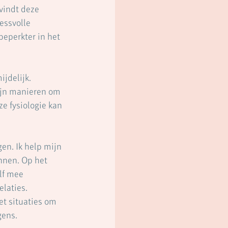
vindt deze 
essvolle 
beperkter in het 
jdelijk. 
zijn manieren om 
e fysiologie kan 
en. Ik help mijn 
nnen. Op het 
lf mee 
laties. 
t situaties om 
gens.