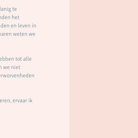
anig te 
nden het 
den en leven in 
waren weten we 
bben tot alle 
 we niet 
verworvenheden 
ren, ervaar ik 