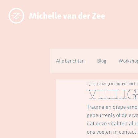
Alle berichten
Blog
Workshop
13 sep 2024
3 minuten om te
Over aanwezig zijn ipv functioner
veili
Trauma en diepe emot
gebeurtenis of de erva
dat onze vitaliteit a
ons voelen in contact