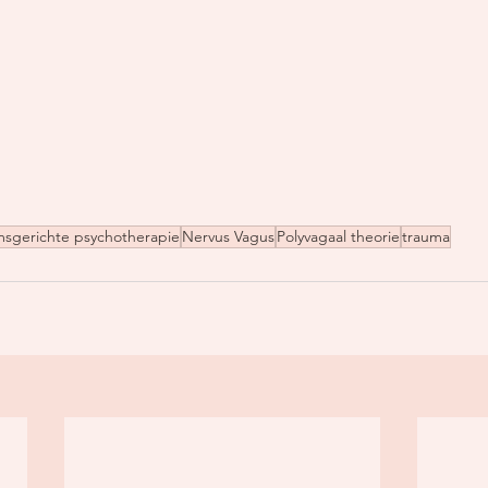
msgerichte psychotherapie
Nervus Vagus
Polyvagaal theorie
trauma