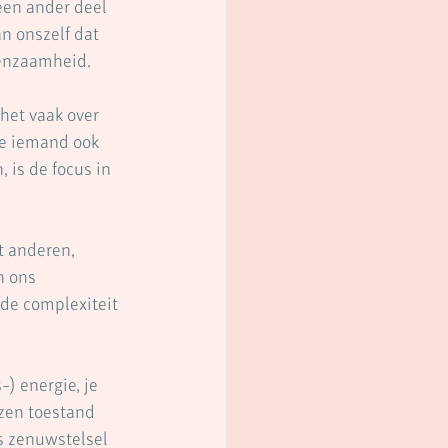
een ander deel 
n onszelf dat 
eenzaamheid.
het vaak over 
se iemand ook 
 is de focus in 
t anderen, 
n ons 
de complexiteit 
) energie, je 
zen toestand 
ns zenuwstelsel 