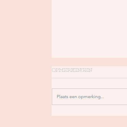
Opmerkingen
Plaats een opmerking...
In welke diagnose
herken jij jezelf?