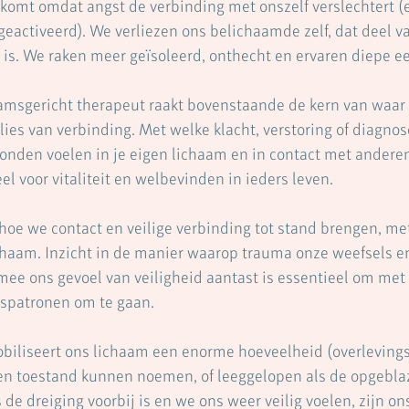
 komt omdat angst de verbinding met onszelf verslechtert (
geactiveerd). We verliezen ons belichaamde zelf, dat deel va
 is. We raken meer geïsoleerd, onthecht en ervaren diepe 
aamsgericht therapeut raakt bovenstaande de kern van waar 
rlies van verbinding. Met welke klacht, verstoring of diagno
bonden voelen in je eigen lichaam en in contact met anderen,
el voor vitaliteit en welbevinden in ieders leven.
oe we contact en veilige verbinding tot stand brengen, me
chaam. Inzicht in de manier waarop trauma onze weefsels e
ee ons gevoel van veiligheid aantast is essentieel om met 
spatronen om te gaan.
obiliseert ons lichaam een enorme hoeveelheid (overlevings-
en toestand kunnen noemen, of leeggelopen als de opgebla
 de dreiging voorbij is en we ons weer veilig voelen, zijn o