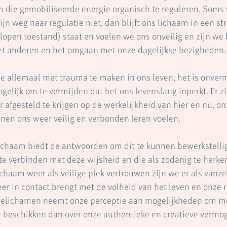
m die gemobiliseerde energie organisch te reguleren. Soms 
jn weg naar regulatie niet, dan blijft ons lichaam in een str
lopen toestand) staat en voelen we ons onveilig en zijn we 
t anderen en het omgaan met onze dagelijkse bezigheden.
we allemaal met trauma te maken in ons leven, het is onvermi
ogelijk om te vermijden dat het ons levenslang inperkt. Er 
afgesteld te krijgen op de werkelijkheid van hier en nu, onz
nen ons weer veilig en verbonden leren voelen.
ichaam biedt de antwoorden om dit te kunnen bewerkstellig
e verbinden met deze wijsheid en die als zodanig te herke
haam weer als veilige plek vertrouwen zijn we er als vanze
r in contact brengt met de volheid van het leven en onze re
elichamen neemt onze perceptie aan mogelijkheden om me
 beschikken dan over onze authentieke en creatieve vermo