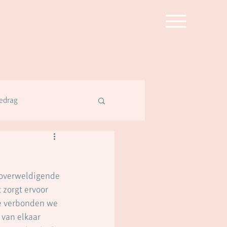
edrag
 overweldigende 
 zorgt ervoor 
oe verbonden we 
 van elkaar 