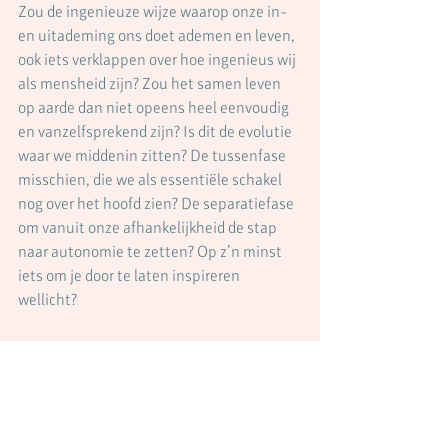
Zou de ingenieuze wijze waarop onze in- 
en uitademing ons doet ademen en leven, 
ook iets verklappen over hoe ingenieus wij 
als mensheid zijn? Zou het samen leven 
op aarde dan niet opeens heel eenvoudig 
en vanzelfsprekend zijn? Is dit de evolutie 
waar we middenin zitten? De tussenfase 
misschien, die we als essentiële schakel 
nog over het hoofd zien? De separatiefase 
om vanuit onze afhankelijkheid de stap 
naar autonomie te zetten? Op z’n minst 
iets om je door te laten inspireren 
wellicht? 
Ik heb het antwoord niet en soms is dat 
ook precies wat we niet nodig hebben. Ik 
gun ons allen (of in ieder geval mezelf) dat 
we meer onszelf durven te bevragen. 
Laten we nieuwsgierig blijven naar 