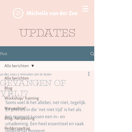
Updates
Post
Alle berichten
10 dec 2021
5 minuten om te lezen
Alle berichten
Gevangen of
Blog
vrij?
Workshop/ Training
Soms voel ik het allebei, net niet, tegelijk. 
Nieuwsbrief
En precies in die ‘net niet tijd’ is het als 
het moment tussen een in- en 
Blog: Aanpassing
uitademing. Een heel essentieel en vaak 
Reddersgedrag
onderschat moment.