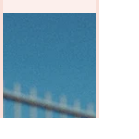
verlangen naar vrijheid. Naar meer ruimte.
Meer levendigheid. Meer zichzelf kunnen
zijn. We denken vaak dat vrijheid ontstaat
wanneer we obstakels opruimen. Wanneer
we oude patronen doorzien, relaties loslaten
die niet meer kloppen, of eindelijk een andere
richting kiezen in werk of leven. En inderdaad:
wanneer we ons losmaken van wat ons klein
hield, komt er vaak iets vrij. Alsof er weer
lucht door ons h