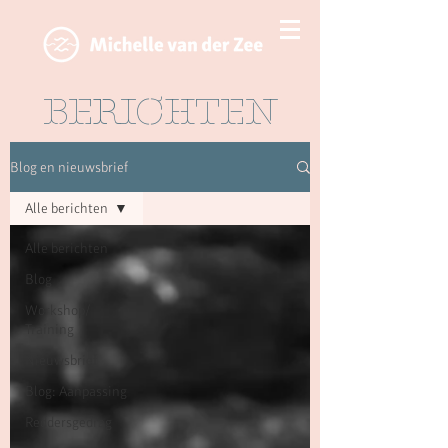
BERICHTEN
Blog en nieuwsbrief
Alle berichten
Alle berichten
Blog
Workshop/
Training
Nieuwsbrief
Blog: Aanpassing
Reddersgedrag