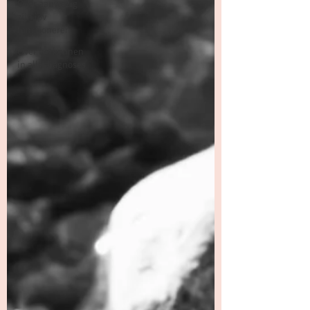
Over aanwezig
zijn ipv
functioneren
Over herkennen
in alle diagnoses