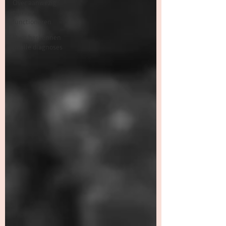
Over aanwezig
zijn ipv
functioneren
Over herkennen
in alle diagnoses