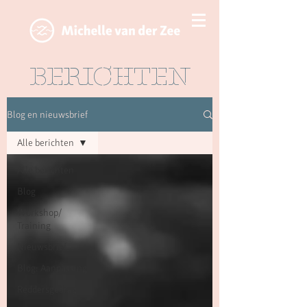
BERICHTEN
Blog en nieuwsbrief
Alle berichten
Alle berichten
Blog
Workshop/
Training
Nieuwsbrief
Blog: Aanpassing
Reddersgedrag