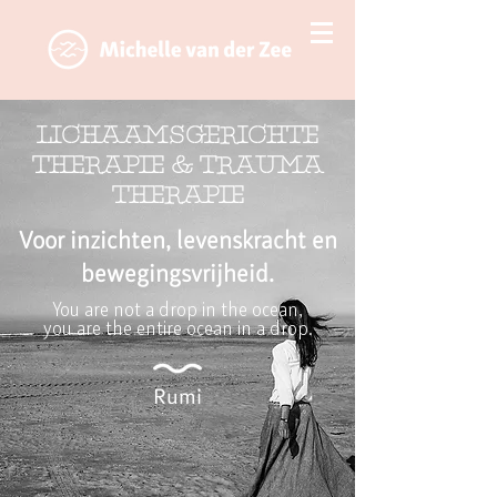
Lichaamsgerichte
therapie & trauma
therapie
Voor inzichten, levenskracht en
bewegingsvrijheid.
You are not a drop in the ocean,
you are the entire ocean in a drop.
Rumi