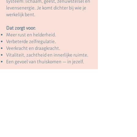
systeem: lichaam, geest, zenuwstelsel en
levensenergie. Je komt dichter bij wie je
werkelijk bent.
Dat zorgt voor:
Meer rust en helderheid.
Verbeterde zelfregulatie.
Veerkracht en draagkracht.
Vitaliteit, zachtheid en innerlijke ruimte.
Een gevoel van thuiskomen — in jezelf.
Dit maakt lichaamsgerichte therapie zo
krachtig: je hoeft het niet uit te leggen, je
mag het ervaren. Wil je meer zien of
weten? Bekijk deze
filmpje 1
en
filmpje 2
voor een indruk van mijn werkwijze of lees
mijn
blogs
.
Praktisch
Individuele sessie (60 minuten): € 125,-
Sessies worden deels vergoed vanuit de